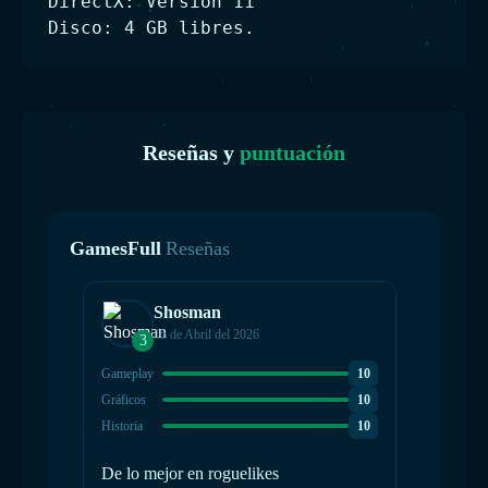
DirectX: Versión 11
Disco: 4 GB libres.
Reseñas y
puntuación
GamesFull
Reseñas
Shosman
15 de Abril del 2026
3
Gameplay
10
Gráficos
10
Historia
10
De lo mejor en roguelikes