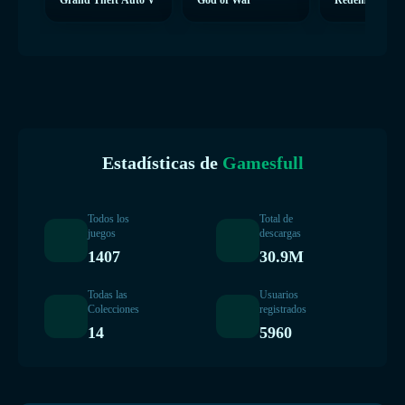
Grand Theft Auto V
God of War
Redemption 2
Estadísticas de
Gamesfull
Todos los
Total de
juegos
descargas
1407
30.9M
Todas las
Usuarios
Colecciones
registrados
14
5960