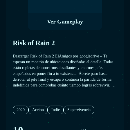
Ver Gameplay
Risk of Rain 2
Descargar Risk of Rain 2 ElAmigos por googledrive – Te
esperan un montón de ubicaciones diseñadas al detalle. Todas
están repletas de monstruos desafiantes y enormes jefes
empeñados en poner fin a tu existencia. Ábrete paso hasta
derrotar al jefe final y escapa o continúa la partida de forma
indefinida para comprobar cuánto tiempo logras sobrevivir. Un
sistema de ajuste exclusivo propicia que tanto tú como los
enemigos os hagáis más fuertes de forma ilimitada en el
transcurso de una partida.
2020
Accion
Indie
Supervivencia