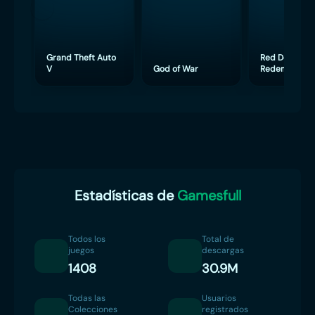
Grand Theft Auto
Red Dead
V
God of War
Redemption 
Estadísticas de
Gamesfull
Todos los
Total de
juegos
descargas
1408
30.9M
Todas las
Usuarios
Colecciones
registrados