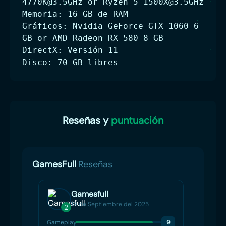
4770K@3.5GHz
or Ryzen 5
1500X@3.5GHz
Memoria: 16 GB de RAM
Gráficos: Nvidia GeForce GTX 1060 6
GB or AMD Radeon RX 580 8 GB
DirectX: Versión 11
Disco: 70 GB libres
Reseñas y
puntuación
GamesFull
Reseñas
Gamesfull
19 de Septiembre del 2025
2
2
Gameplay
9
Gamep