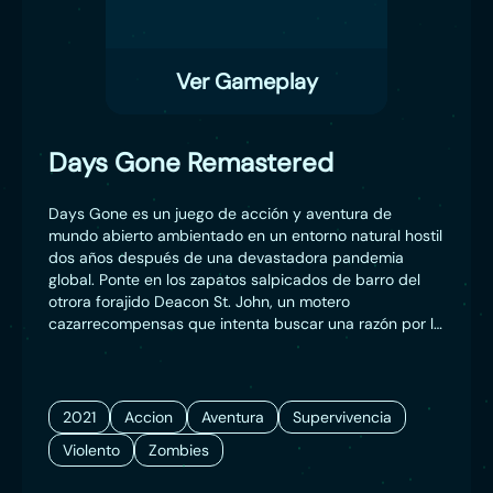
Ver Gameplay
Days Gone Remastered
Days Gone es un juego de acción y aventura de
mundo abierto ambientado en un entorno natural hostil
dos años después de una devastadora pandemia
global. Ponte en los zapatos salpicados de barro del
otrora forajido Deacon St. John, un motero
cazarrecompensas que intenta buscar una razón por la
que vivir en una tierra rodeada de muerte. Registra
asentamientos abandonados en busca de
equipamiento para crear armas y objetos valiosos o
arriésgate a tratar con otros supervivientes que se
2021
Accion
Aventura
Supervivencia
ganan la vida a duras penas mediante intercambios
Violento
Zombies
justos... u otros métodos más violentos.