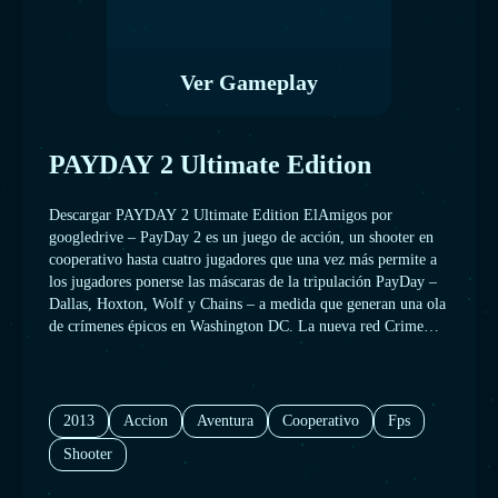
Ver Gameplay
PAYDAY 2 Ultimate Edition
Descargar PAYDAY 2 Ultimate Edition ElAmigos por
googledrive – PayDay 2 es un juego de acción, un shooter en
cooperativo hasta cuatro jugadores que una vez más permite a
los jugadores ponerse las máscaras de la tripulación PayDay –
Dallas, Hoxton, Wolf y Chains – a medida que generan una ola
de crímenes épicos en Washington DC. La nueva red CrimeNet
ofrece una amplia gama de contratos dinámicos y los jugadores
son libres de elegir cualquier actividad, desde atracar una
tienda de poca mota o secuestros, a las Grandes Ligas del delito
cibernético o vaciar las cámaras de grandes entidades bancarias.
2013
Accion
Aventura
Cooperativo
Fps
Shooter