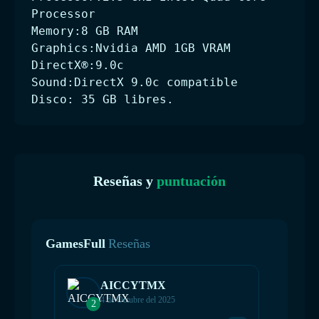
Processor
Memory:8 GB RAM
Graphics:Nvidia AMD 1GB VRAM
DirectX®:9.0c
Sound:DirectX 9.0c compatible
Disco: 35 GB libres.
Reseñas y
puntuación
GamesFull
Reseñas
AICCYTMX
4 de Octubre del 2025
2
2