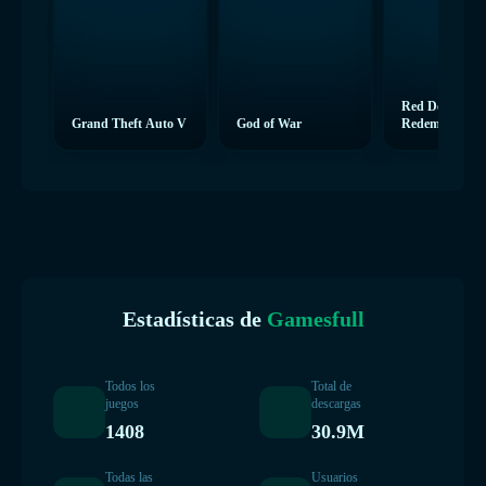
Red Dead
Grand Theft Auto V
God of War
Redemption 2
Estadísticas de
Gamesfull
Todos los
Total de
juegos
descargas
1408
30.9M
Todas las
Usuarios