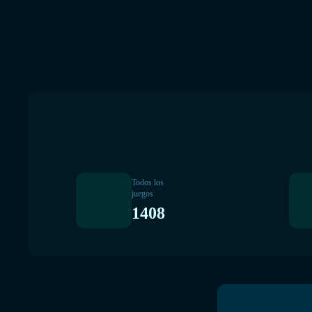
Todos los
juegos
1408