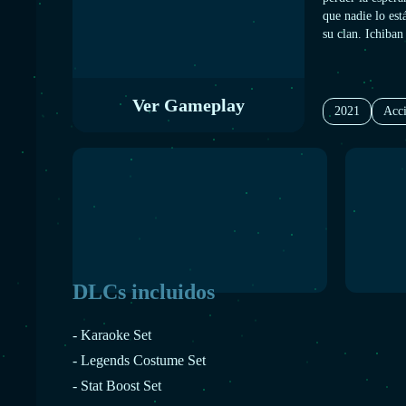
que nadie lo es
su clan. Ichiban
recuperar su vid
Adachi, un poli
hostess con una 
Ver Gameplay
cuece bajo la s
2021
Acc
nunca esperaron 
DLCs incluidos
- Karaoke Set
- Legends Costume Set
- Stat Boost Set