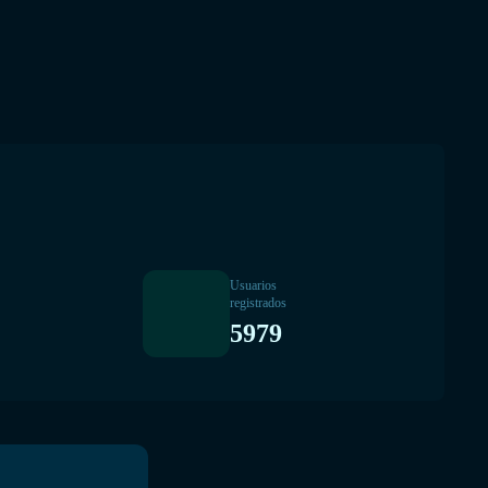
Usuarios
registrados
5979