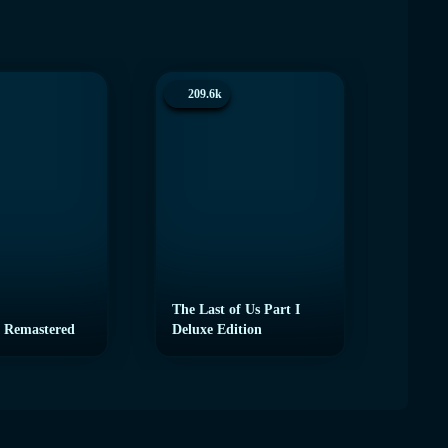
209.6k
200.
The Last of Us Part I
 Remastered
Deluxe Edition
eFoot