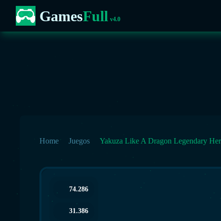
Games
Full
v4.0
Home
Juegos
Yakuza Like A Dragon Legendary Her
74.286
31.386