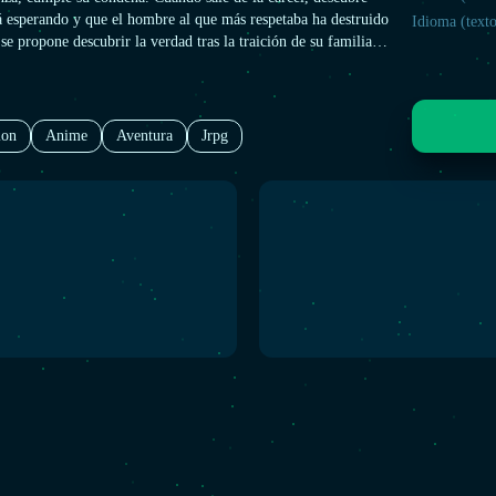
tá esperando y que el hombre al que más respetaba ha destruido
Idioma (texto
 se propone descubrir la verdad tras la traición de su familia y
a, rodeándose para ello de un grupo diverso de parias sociales:
cía rebelde, Nanba, un exenfermero vagabundo, y Saeko, una
misión. Juntos, se verán envueltos en un conflicto que se
uperficie de Yokohama, y deberán convertirse en los héroes que
ion
Anime
Aventura
Jrpg
ser.