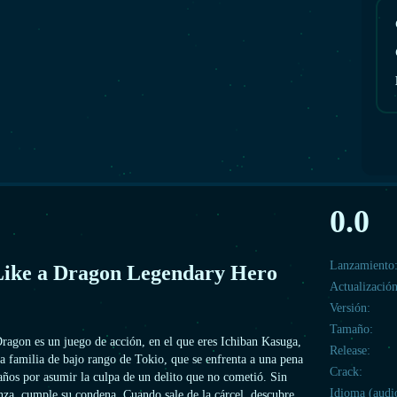
0.0
Lanzamiento
Like a Dragon Legendary Hero
Actualización
Versión:
Tamaño:
ragon es un juego de acción, en el que eres Ichiban Kasuga,
Release:
a familia de bajo rango de Tokio, que se enfrenta a una pena
Crack:
años por asumir la culpa de un delito que no cometió. Sin
Idioma (audi
nza, cumple su condena. Cuando sale de la cárcel, descubre