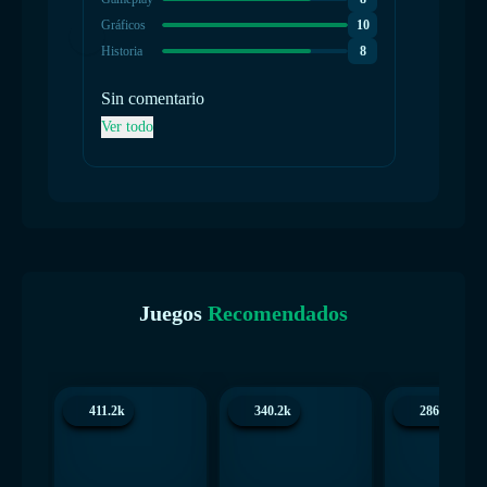
Gráficos
10
Historia
8
Sin comentario
Ver todo
Juegos
Recomendados
411.2k
340.2k
286.5k