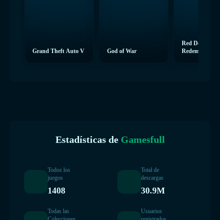
Red Dead
Grand Theft Auto V
God of War
Redemption 2
Estadísticas de
Gamesfull
Todos los
Total de
juegos
descargas
1408
30.9M
Todas las
Usuarios
Colecciones
registrados