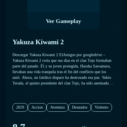
Ver Gameplay
Yakuza Kiwami 2
Descargar Yakuza Kiwami 2 ElAmigos por googledrive –
Yakuza Kiwami 2 creía que sus días en el clan Tojo formaban
parte del pasado. Él y su joven protegida, Haruka Sawamura,
llevaban una vida tranquila tras el fin del conflicto que los
unió. Ahora, un fatídico disparo ha destrozado esa paz. Yukio
Terada, el quinto presidente del clan Tojo, ha sido asesinado.
La amenaza de una guerra hace que el legendario Dragón de
Dojima regrese a un mundo que creía haber dejado atrás.
2019
Accion
Aventura
Desnudos
Violento