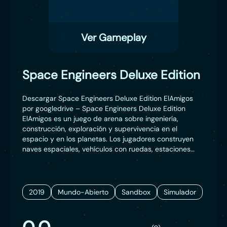
Ver Gameplay
Space Engineers Deluxe Edition
Descargar Space Engineers Deluxe Edition ElAmigos
por googledrive – Space Engineers Deluxe Edition
ElAmigos es un juego de arena sobre ingeniería,
construcción, exploración y supervivencia en el
espacio y en los planetas. Los jugadores construyen
naves espaciales, vehículos con ruedas, estaciones
espaciales, puestos avanzados planetarios de varios
tamaños y usos civiles y militares, naves piloto y viajan
a través del espacio para explorar planetas y reunir
recursos para sobrevivir. Con modos creativos y de
2019
Mundo-Abierto
Sandbox
Simulador
supervivencia, no hay límite para lo que se puede
construir, utilizar y explorar.