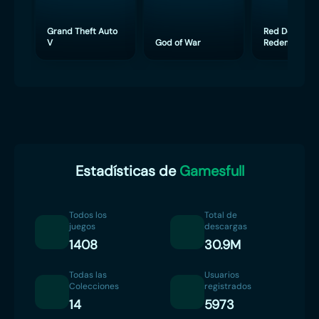
Grand Theft Auto
Red Dead
V
God of War
Redemption 
Estadísticas de
Gamesfull
Todos los
Total de
juegos
descargas
1408
30.9M
Todas las
Usuarios
Colecciones
registrados
14
5973