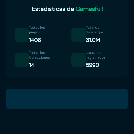
Estadísticas de
Gamesfull
Todos los
Total de
juegos
descargas
1408
31.0M
Todas las
Usuarios
Colecciones
registrados
14
5990