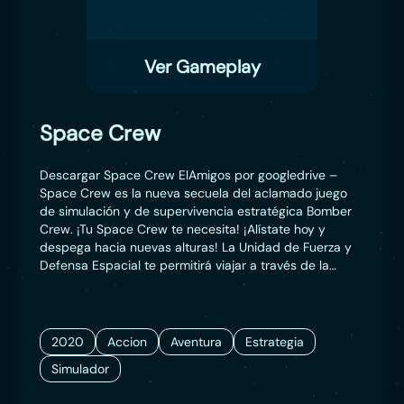
Ver Gameplay
Space Crew
Descargar Space Crew ElAmigos por googledrive –
Space Crew es la nueva secuela del aclamado juego
de simulación y de supervivencia estratégica Bomber
Crew. ¡Tu Space Crew te necesita! ¡Alístate hoy y
despega hacia nuevas alturas! La Unidad de Fuerza y
Defensa Espacial te permitirá viajar a través de la
galaxia en una campaña para defender la Tierra. Será
tu responsabilidad ayudar a detener que la humanidad
sea borrada de la faz intergaláctica por la misteriosa
amenaza extraterrestre conocida como Fásmidos. La
2020
Accion
Aventura
Estrategia
UFDE se está ocupando de su parte, ¿y tú?
Simulador