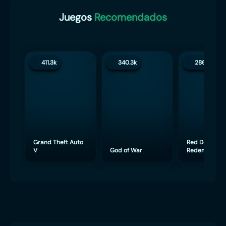
Juegos
Recomendados
411.3k
340.3k
286.5k
Grand Theft Auto
Red Dead
V
God of War
Redemption 