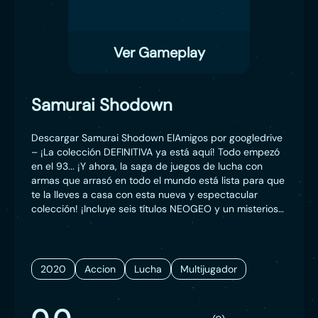
Ver Gameplay
Samurai Shodown
Descargar Samurai Shodown ElAmigos por googledrive
– ¡La colección DEFINITIVA ya está aquí! Todo empezó
en el 93... ¡Y ahora, la saga de juegos de lucha con
armas que arrasó en todo el mundo está lista para que
te la lleves a casa con esta nueva y espectacular
colección! ¡Incluye seis títulos NEOGEO y un misterioso
juego inédito! Cada juego incluye modos Online VS
Batalla, y también un modo Museo y un reproductor de
música. ¡Esta colección es un imprescindible para
todos los fans de SAMURAI SHODOWN de todo el
2020
Accion
Lucha
Multijugador
mundo!