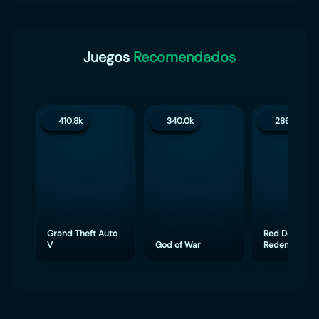
Juegos
Recomendados
410.8k
340.0k
286.3k
Grand Theft Auto
Red Dead
V
God of War
Redemption 