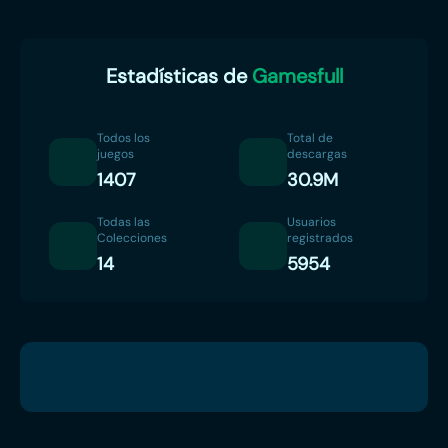
Estadísticas de
Gamesfull
Todos los
Total de
juegos
descargas
1407
30.9M
Todas las
Usuarios
Colecciones
registrados
14
5954