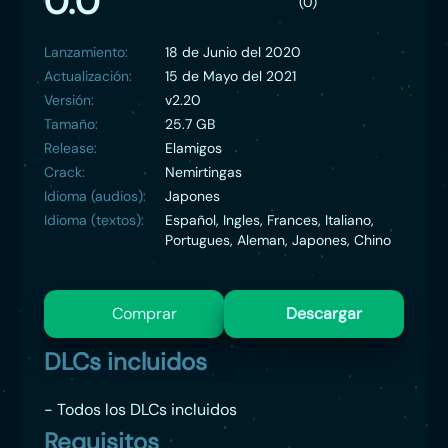
0.0
(0)
Lanzamiento:
18 de Junio del 2020
Actualización:
15 de Mayo del 2021
Versión:
v2.20
Tamaño:
25.7 GB
Release:
Elamigos
Crack:
Nemirtingas
Idioma (audios):
Japones
Idioma (textos):
Español, Ingles, Frances, Italiano,
Portugues, Aleman, Japones, Chino
Comprar
Descargar
DLCs incluidos
- Todos los DLCs incluidos
Requisitos