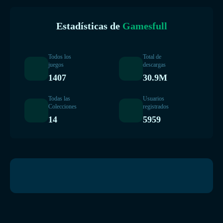
Estadísticas de
Gamesfull
Todos los
Total de
juegos
descargas
1407
30.9M
Todas las
Usuarios
Colecciones
registrados
14
5959