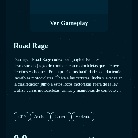
Ver Gameplay
Road Rage
Descargar Road Rage codex por googledrive – es un
desmesurado juego de combate con motocicletas que incluye
derribos y choques. Pon a prueba tus habilidades conduciendo
increíbles motocicletas. Únete a las carreras, lucha y avanza en
la clasificación junto a estos locos motoristas fuera de la ley.
Utiliza varias motocicletas, armas y maniobras de combate.
Conviértete en la máxima autoridad y fija los límites en las
carreras de combate. Juega a más de 90 misiones en el mundo
abierto hasta ser Presidente del Club.
2017
Accion
Carrera
Violento