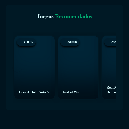
Juegos
Recomendados
410.9k
340.0k
286.3k
Red Dead
Grand Theft Auto V
God of War
Redemption 2