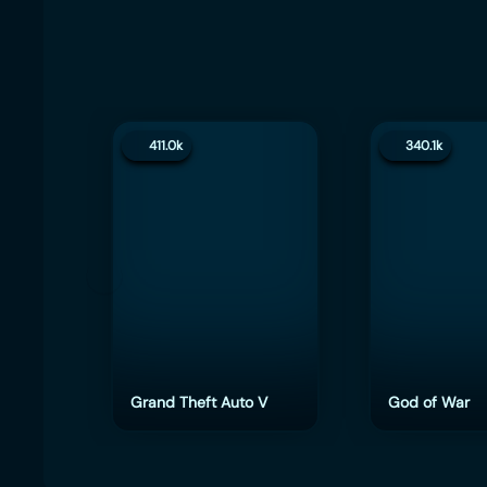
411.0k
340.1k
Grand Theft Auto V
God of War