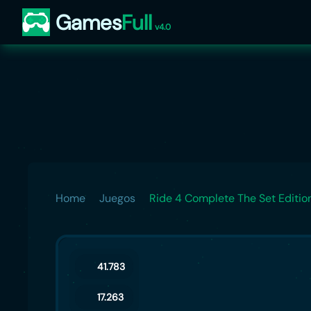
Games
Full
v4.0
Home
Juegos
Ride 4 Complete The Set Editio
41.783
17.263