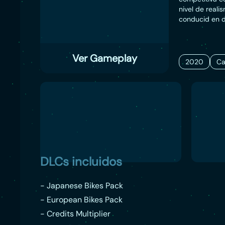
nivel de reali
conducid en d
diseñado con u
elementos se 
láser y en 3D 
Ver Gameplay
disfrutéis de 
2020
Ca
DLCs incluidos
- Japanese Bikes Pack
- European Bikes Pack
- Credits Multiplier