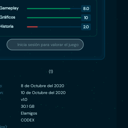
Gameplay
8.0
Gráficos
10
Historia
2.0
Inicia sesión para valorar el juego
(1)
o:
8 de Octubre del 2020
n:
10 de Octubre del 2020
v1.0
30.1 GB
Elamigos
CODEX
ios):