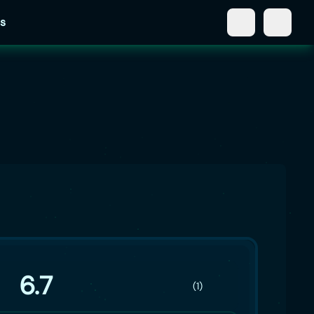
s
6.7
(1)