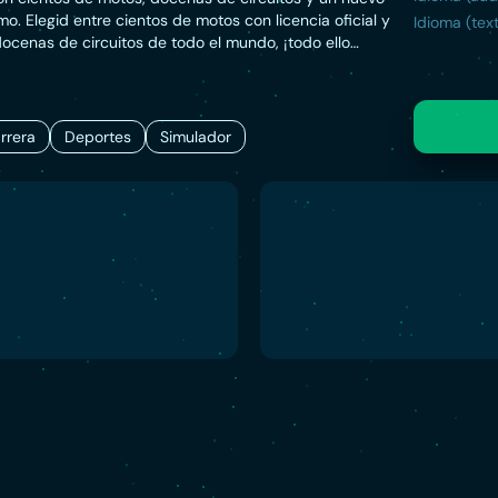
smo. Elegid entre cientos de motos con licencia oficial y
Idioma (text
ocenas de circuitos de todo el mundo, ¡todo ello
n extraordinario nivel de detalle! Cada uno de los
ha diseñado a partir de datos de CAD y escaneado
para lograr una precisión milimétrica y permitir que
la mejor experiencia sobre dos ruedas.
rrera
Deportes
Simulador