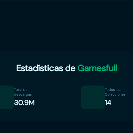
Estadísticas de
Gamesfull
Total de
Todas las
descargas
Colecciones
30.9M
14