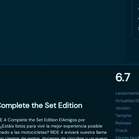
6.7
Lanzamient
Actualizació
Complete the Set Edition
Versión:
Tamaño:
E 4 Complete the Set Edition ElAmigos por
Release:
¿Estáis listos para vivir la mejor experiencia posible
Crack:
nado a las motocicletas? RIDE 4 avivará vuestra llama
Idioma (aud
on cientos de motos, docenas de circuitos y un nuevo