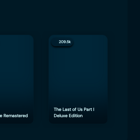
209.5k
200.
The Last of Us Part I
e Remastered
Deluxe Edition
eFoot