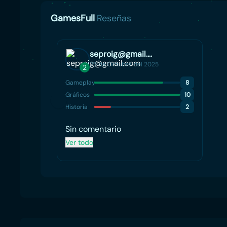
GamesFull
Reseñas
seproig@gmail.com
25 de Octubre del 2025
2
Gameplay
8
Gráficos
10
Historia
2
Sin comentario
Ver todo