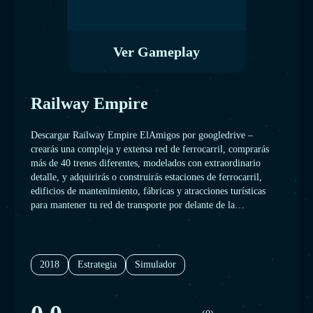
Ver Gameplay
Railway Empire
Descargar Railway Empire ElAmigos por googledrive –
crearás una compleja y extensa red de ferrocarril, comprarás
más de 40 trenes diferentes, modelados con extraordinario
detalle, y adquirirás o construirás estaciones de ferrocarril,
edificios de mantenimiento, fábricas y atracciones turísticas
para mantener tu red de transporte por delante de la
competencia. Si quieres que el servicio de trenes sea eficaz,
también deberás contratar y supervisar a trabajadores, así como
desarrollar más de 300 tecnologías, como mejorar los
mecanismos o los propios trenes, crear infraestructuras o
2018
Estrategia
Simulador
servicios avanzados en el lugar de trabajo, etc., todo ello
mientras progresas a través de cinco eras de innovaciones
tecnológicas.