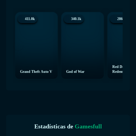
411.0k
340.1k
286.4k
Red Dead
Grand Theft Auto V
God of War
Redemption 2
Estadísticas de
Gamesfull