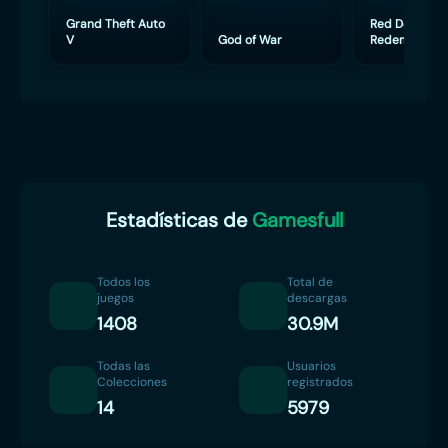
Grand Theft Auto
Red Dead
V
God of War
Redemption 
Estadísticas de
Gamesfull
Todos los
Total de
juegos
descargas
1408
30.9M
Todas las
Usuarios
Colecciones
registrados
14
5979