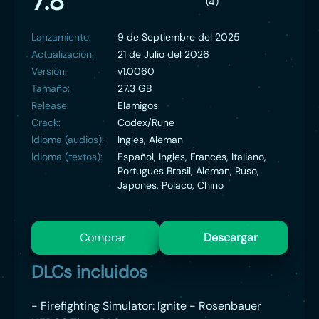
7.8
(4)
Lanzamiento:
9 de Septiembre del 2025
Actualización:
21 de Julio del 2026
Versión:
v1.0060
Tamaño:
27.3 GB
Release:
Elamigos
Crack:
Codex/Rune
Idioma (audios):
Ingles, Aleman
Idioma (textos):
Español, Ingles, Frances, Italiano,
Portugues Brasil, Aleman, Ruso,
Japones, Polaco, Chino
Comprar
Descargar
DLCs incluidos
- Firefighting Simulator: Ignite - Rosenbauer