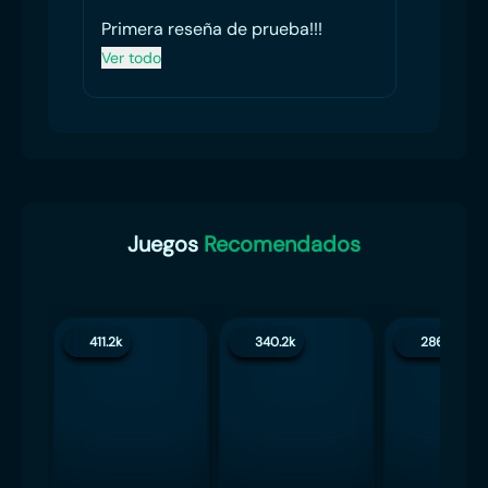
Primera reseña de prueba!!!
Sirve
Ver todo
Ver to
Juegos
Recomendados
411.2k
340.2k
286.4k