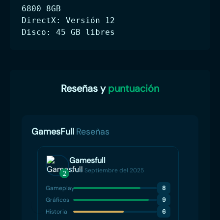
6800 8GB
DirectX: Versión 12
Disco: 45 GB libres
Reseñas y
puntuación
GamesFull
Reseñas
Gamesfull
17 de Septiembre del 2025
2
4
Gameplay
8
Gamep
Gráficos
9
Gráfico
Historia
6
Histori