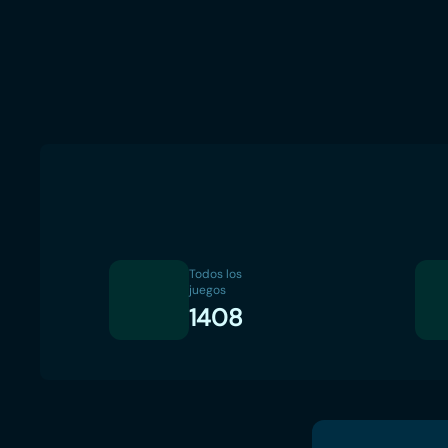
Todos los
juegos
1408