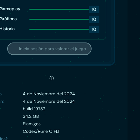
Gameplay
10
Gráficos
10
Historia
10
Inicia sesión para valorar el juego
(1)
o:
4 de Noviembre del 2024
n:
4 de Noviembre del 2024
build 19732
34.2 GB
Elamigos
Codex/Rune O FLT
ios):