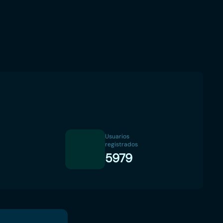
Usuarios
registrados
5979