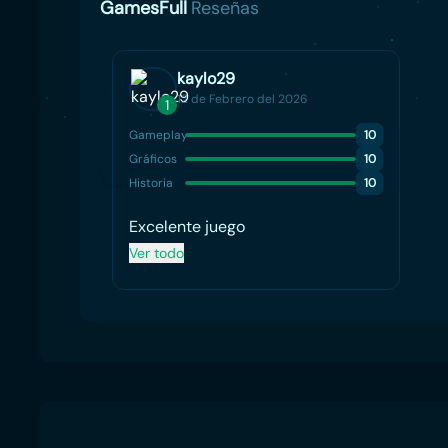
GamesFull
Reseñas
kaylo29
12 de Febrero del 2026
1
Gameplay
10
Gráficos
10
Historia
10
Excelente juego
Ver todo