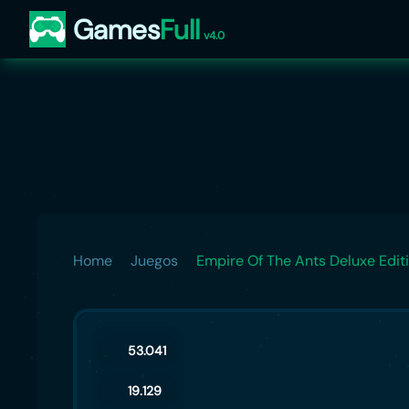
Games
Full
v4.0
Home
Juegos
Empire Of The Ants Deluxe Edit
53.041
19.129