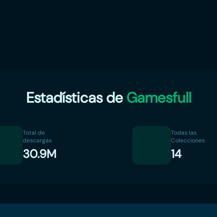
Estadísticas de
Gamesfull
Total de
Todas las
descargas
Colecciones
30.9M
14