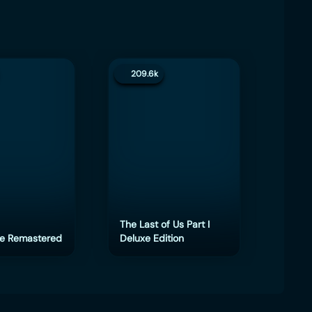
209.6k
200
The Last of Us Part I
e Remastered
Deluxe Edition
eFoot