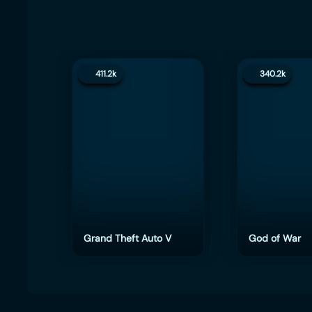
411.2k
340.2k
Grand Theft Auto V
God of War