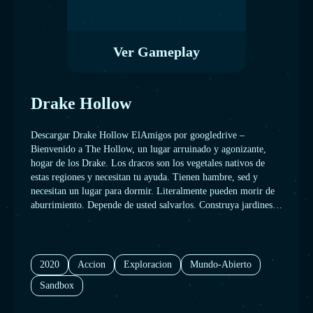
Ver Gameplay
Drake Hollow
Descargar Drake Hollow ElAmigos por googledrive –
Bienvenido a The Hollow, un lugar arruinado y agonizante,
hogar de los Drake. Los dracos son los vegetales nativos de
estas regiones y necesitan tu ayuda. Tienen hambre, sed y
necesitan un lugar para dormir. Literalmente pueden morir de
aburrimiento. Depende de usted salvarlos. Construya jardines
para proporcionarles comida, pozos de agua y pelotas de yoga
y espectáculos de marionetas para mantenerlos entretenidos.
Incluso cintas de correr y paneles solares para generar energía
para bobinas Tesla y cercas eléctricas, como verá rápidamente,
2020
Accion
Exploracion
Mundo-Abierto
necesitan protección ...
Sandbox