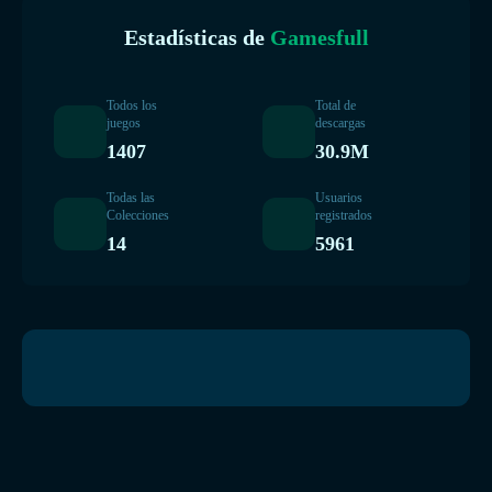
Estadísticas de
Gamesfull
Todos los
Total de
juegos
descargas
1407
30.9M
Todas las
Usuarios
Colecciones
registrados
14
5961