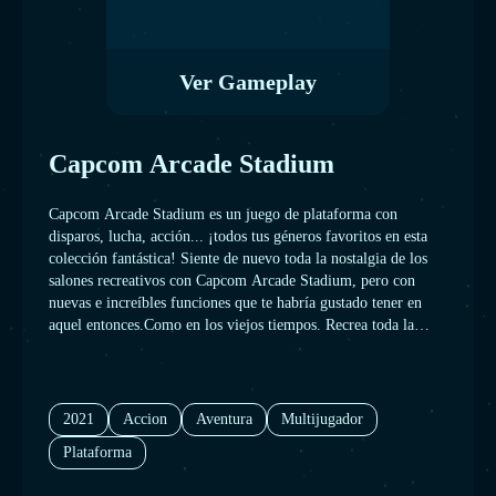
Ver Gameplay
Capcom Arcade Stadium
Capcom Arcade Stadium es un juego de plataforma con
disparos, lucha, acción... ¡todos tus géneros favoritos en esta
colección fantástica! Siente de nuevo toda la nostalgia de los
salones recreativos con Capcom Arcade Stadium, pero con
nuevas e increíbles funciones que te habría gustado tener en
aquel entonces.Como en los viejos tiempos. Recrea toda la
atmósfera de los salones recreativos con máquinas escaneadas
en 3D y filtros para simular pantallas vintage. Adáptalo todo a
tu gusto con ajustes de pantalla totalmente personalizables y
revive la época dorada de las recreativas.
2021
Accion
Aventura
Multijugador
Plataforma