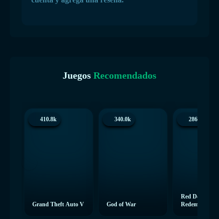
Juegos
Recomendados
410.8k
340.0k
286.3k
Red Dead
Grand Theft Auto V
God of War
Redemption 2