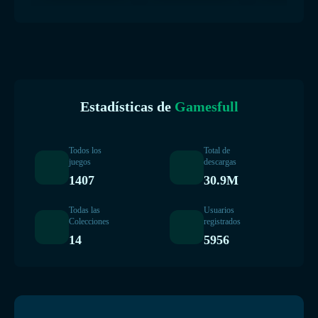
Estadísticas de
Gamesfull
Todos los
Total de
juegos
descargas
1407
30.9M
Todas las
Usuarios
Colecciones
registrados
14
5956