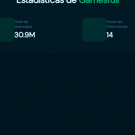
Total de
Todas las
descargas
Colecciones
30.9M
14