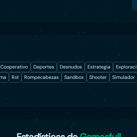
Cooperativo
Deportes
Desnudos
Estrategia
Explorac
rma
Rol
Rompecabezas
Sandbox
Shooter
Simulador
Estadísticas de
Gamesfull