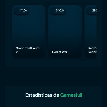
411.0k
340.1k
286.4k
Grand Theft Auto
Red Dead
V
God of War
Redemption 
Estadísticas de
Gamesfull