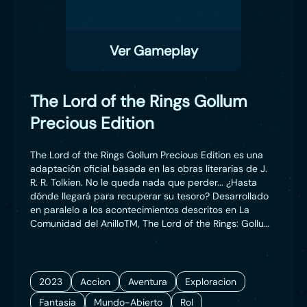
Ver Gameplay
The Lord of the Rings Gollum
Precious Edition
The Lord of the Rings Gollum Precious Edition es una
adaptación oficial basada en las obras literarias de J.
R. R. Tolkien. No le queda nada que perder... ¿Hasta
dónde llegará para recuperar su tesoro? Desarrollado
en paralelo a los acontecimientos descritos en La
Comunidad del AnilloTM, The Lord of the Rings: Gollum
es un juego de acción y aventura y una experiencia
interactiva épica. Te meterás en la piel del enigmático
Gollum en su peligroso viaje para averiguar cómo
superó en ingenio a los personajes más poderosos de
2023
Accion
Aventura
Exploracion
la Tierra Media.
Fantasia
Mundo-Abierto
Rol