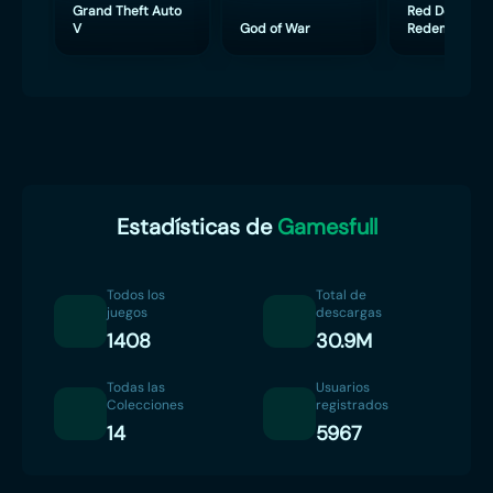
Grand Theft Auto
Red Dead
V
God of War
Redemption 
Estadísticas de
Gamesfull
Todos los
Total de
juegos
descargas
1408
30.9M
Todas las
Usuarios
Colecciones
registrados
14
5967