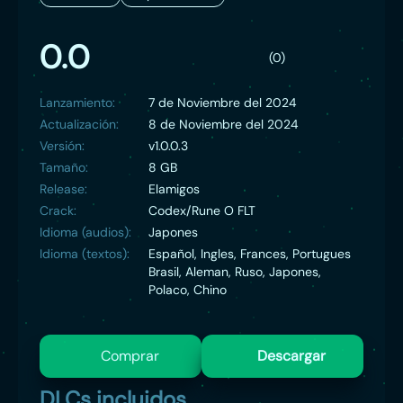
0.0
(0)
Lanzamiento:
7 de Noviembre del 2024
Actualización:
8 de Noviembre del 2024
Versión:
v1.0.0.3
Tamaño:
8 GB
Release:
Elamigos
Crack:
Codex/Rune O FLT
Idioma (audios):
Japones
Idioma (textos):
Español, Ingles, Frances, Portugues
Brasil, Aleman, Ruso, Japones,
Polaco, Chino
Comprar
Descargar
DLCs incluidos