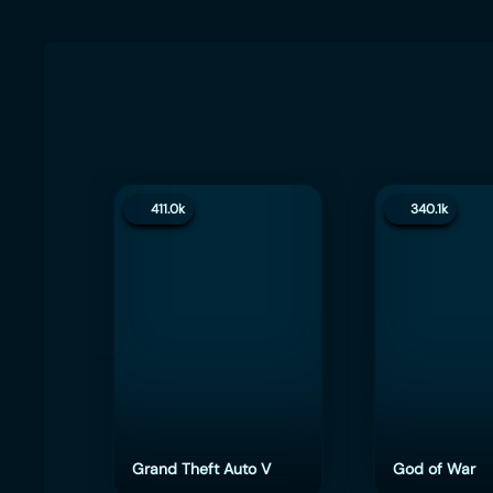
411.0k
340.1k
Grand Theft Auto V
God of War