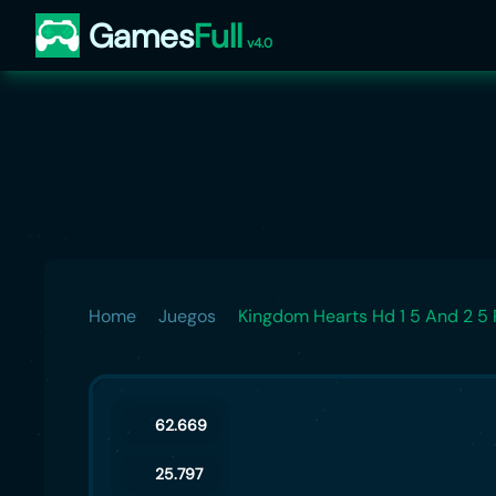
Games
Full
v4.0
Home
Juegos
Kingdom Hearts Hd 1 5 And 2 5
62.669
25.797