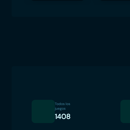
Todos los
juegos
1408