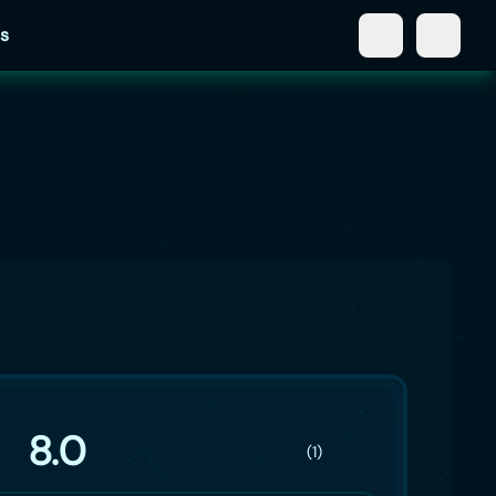
s
8.0
(1)