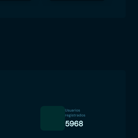
Usuarios
registrados
5968