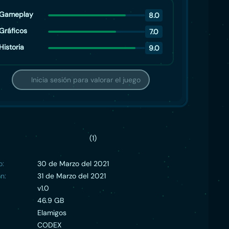
Gameplay
8.0
Gráficos
7.0
Historia
9.0
Inicia sesión para valorar el juego
(1)
o:
30 de Marzo del 2021
n:
31 de Marzo del 2021
v1.0
46.9 GB
Elamigos
CODEX