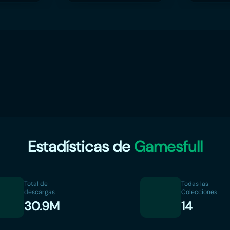
Estadísticas de
Gamesfull
Total de
Todas las
descargas
Colecciones
30.9M
14