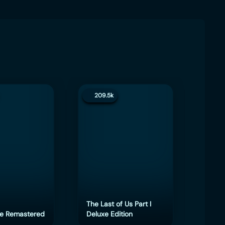
209.5k
200
The Last of Us Part I
e Remastered
Deluxe Edition
eFoot