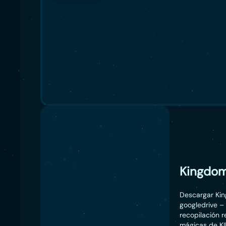
Kingdom
Descargar Kin
googledrive 
recopilación r
mágicas de K