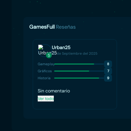
GamesFull
Reseñas
Urban25
22 de Septiembre del 2025
5
Gameplay
8
Gráficos
7
Historia
9
Sin comentario
Ver todo