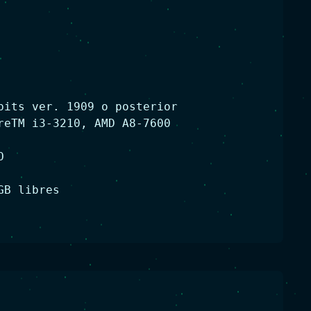
bits ver. 1909 o posterior
reTM i3-3210, AMD A8-7600
O
GB libres