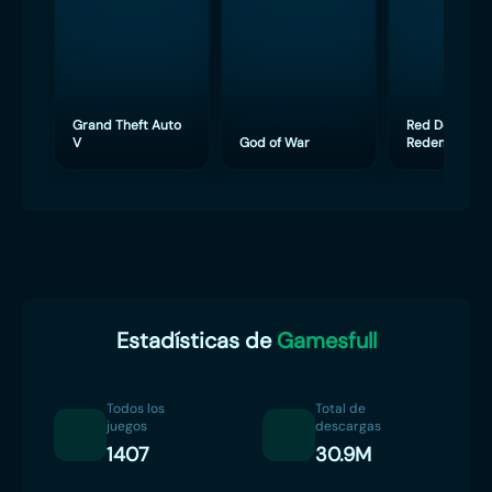
Grand Theft Auto
Red Dead
V
God of War
Redemption 
Estadísticas de
Gamesfull
Todos los
Total de
juegos
descargas
1407
30.9M