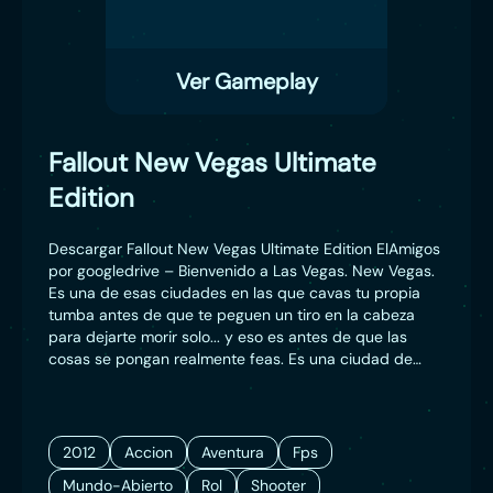
Ver Gameplay
Fallout New Vegas Ultimate
Edition
Descargar Fallout New Vegas Ultimate Edition ElAmigos
por googledrive – Bienvenido a Las Vegas. New Vegas.
Es una de esas ciudades en las que cavas tu propia
tumba antes de que te peguen un tiro en la cabeza
para dejarte morir solo... y eso es antes de que las
cosas se pongan realmente feas. Es una ciudad de
soñadores y forajidos que se está desgarrando por la
lucha entre las facciones que ansían hacerse con el
control total de este oasis en pleno desierto. Es un
lugar donde las personas apropiadas con el
2012
Accion
Aventura
Fps
armamento adecuado pueden hacer historia, y de
Mundo-Abierto
Rol
Shooter
paso hacer algo más que un par de enemigos.