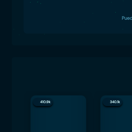
Pued
410.9k
340.1k