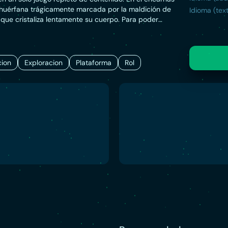
 huérfana trágicamente marcada por la maldición de
Idioma (text
 que cristaliza lentamente su cuerpo. Para poder
 misma y a toda la humanidad, debe recorrer luchando
festado de demonios invocados por Gebel, su viejo
erpo y mente ya son más cristal que carne.
ion
Exploracion
Plataforma
Rol