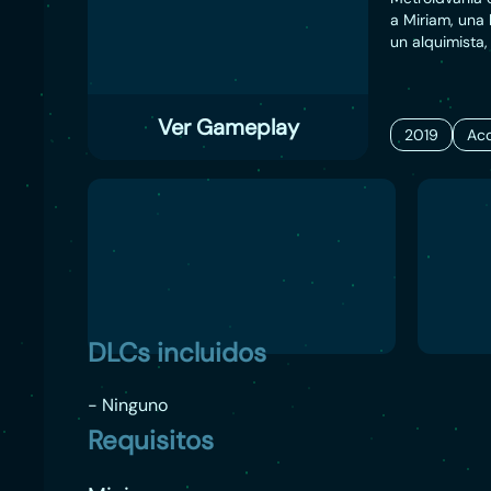
a Miriam, una
un alquimista,
salvarse a sí
un castillo in
amigo cuyo cu
Ver Gameplay
2019
Acc
DLCs incluidos
- Ninguno
Requisitos