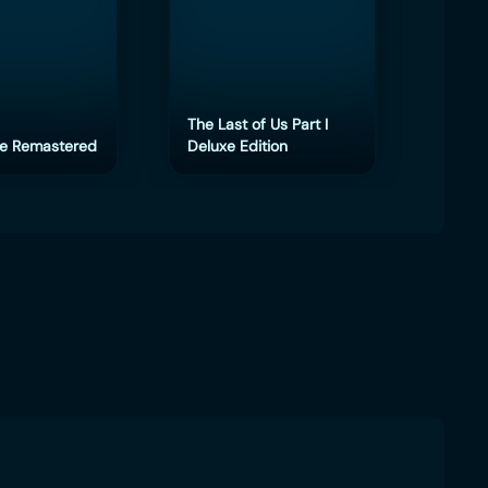
The Last of Us Part I
e Remastered
Deluxe Edition
eFoot