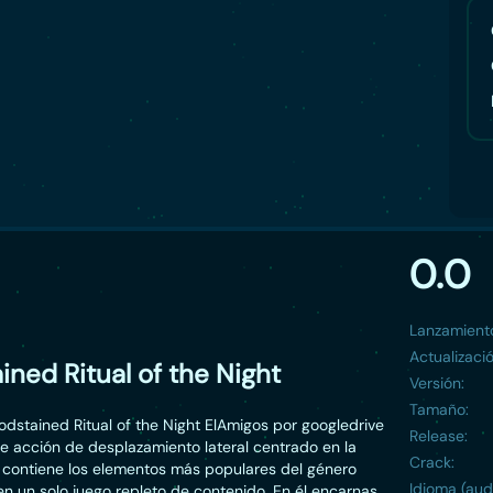
0.0
Lanzamient
Actualizació
ined Ritual of the Night
Versión:
Tamaño:
odstained Ritual of the Night ElAmigos por googledrive
Release:
e acción de desplazamiento lateral centrado en la
Crack:
y contiene los elementos más populares del género
Idioma (aud
en un solo juego repleto de contenido. En él encarnas