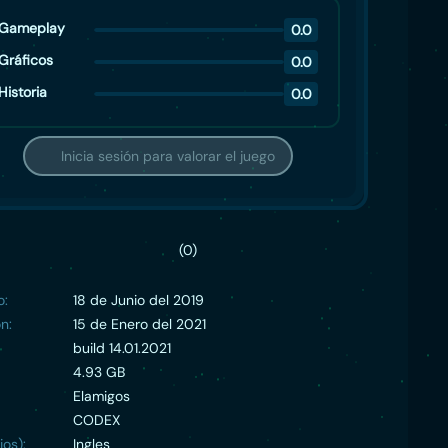
Gameplay
0.0
Gráficos
0.0
Historia
0.0
Inicia sesión para valorar el juego
(0)
o:
18 de Junio del 2019
n:
15 de Enero del 2021
build 14.01.2021
4.93 GB
Elamigos
CODEX
ios):
Ingles