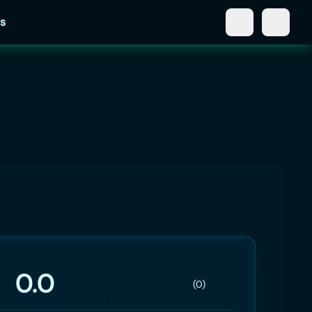
s
0.0
(0)