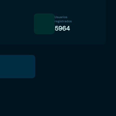
Usuarios
registrados
5964