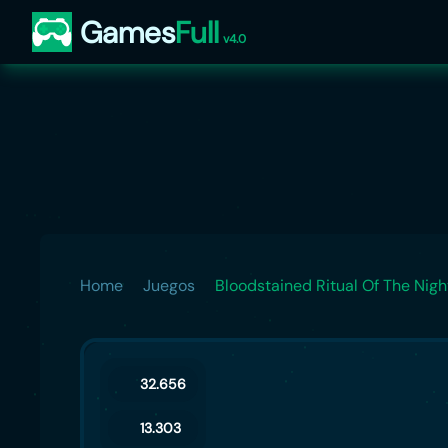
Games
Full
v4.0
Home
Juegos
Bloodstained Ritual Of The Nigh
32.656
13.303