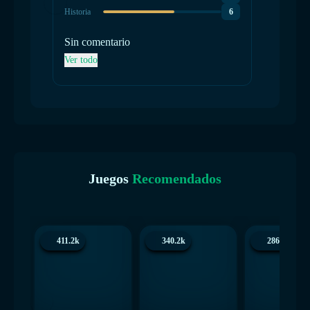
Historia
6
Sin comentario
Ver todo
Juegos
Recomendados
411.2k
340.2k
286.4k