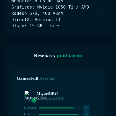
Memoria: 8 GB de RAM
Gráficos: Nvidia 1050 Ti / AMD
Radeon 570, 4GB VRAM
DirectX: Versión 11
Disco: 15 GB libres
Reseñas y
puntuación
GamesFull
Reseñas
MiguelGP24
9 de Octubre del 2025
2
Gameplay
8
Gráficos
9