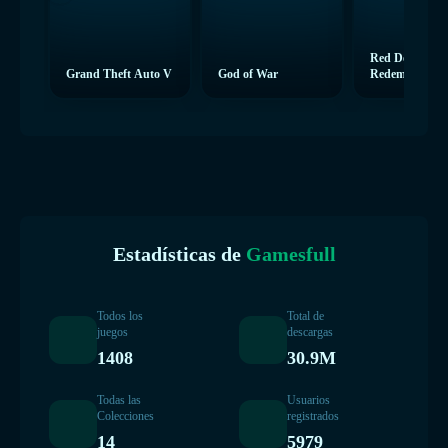
Red Dead
Grand Theft Auto V
God of War
Redemption 2
Estadísticas de
Gamesfull
Todos los
Total de
juegos
descargas
1408
30.9M
Todas las
Usuarios
Colecciones
registrados
14
5979