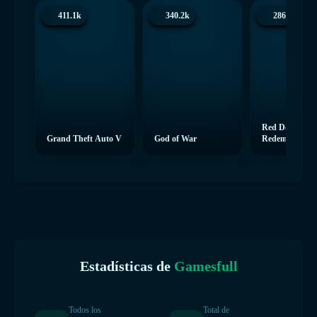
411.1k
340.2k
286.4k
Red Dead
Grand Theft Auto V
God of War
Redemption 2
Estadísticas de
Gamesfull
Todos los
Total de