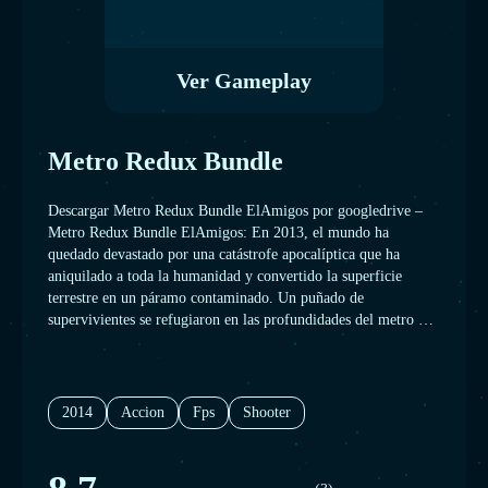
Ver Gameplay
Metro Redux Bundle
Descargar Metro Redux Bundle ElAmigos por googledrive –
Metro Redux Bundle ElAmigos: En 2013, el mundo ha
quedado devastado por una catástrofe apocalíptica que ha
aniquilado a toda la humanidad y convertido la superficie
terrestre en un páramo contaminado. Un puñado de
supervivientes se refugiaron en las profundidades del metro de
Moscú, y la civilización humana comenzó una nueva Edad
Oscura. Estamos en 2033. Toda una generación ha nacido y
crecido bajo el suelo, y sus asediadas ciudades-estación de
metro luchan por la supervivencia, entre sí y con los horrores
2014
Accion
Fps
Shooter
mutantes que esperan en el exterior.