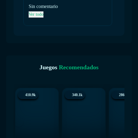
Sin comentario
Sin co
Ver todo
Ver tod
Juegos
Recomendados
410.9k
340.1k
286.3k