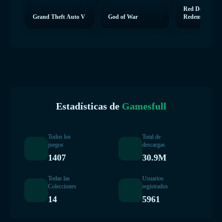
Red Dead
Grand Theft Auto V
God of War
Redemption 2
Estadísticas de
Gamesfull
Todos los
Total de
juegos
descargas
1407
30.9M
Todas las
Usuarios
Colecciones
registrados
14
5961