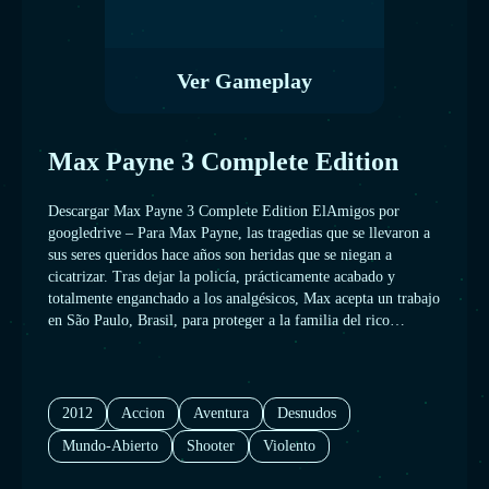
Ver Gameplay
Max Payne 3 Complete Edition
Descargar Max Payne 3 Complete Edition ElAmigos por
googledrive – Para Max Payne, las tragedias que se llevaron a
sus seres queridos hace años son heridas que se niegan a
cicatrizar. Tras dejar la policía, prácticamente acabado y
totalmente enganchado a los analgésicos, Max acepta un trabajo
en São Paulo, Brasil, para proteger a la familia del rico
magnate inmobiliario Rodrigo Branco, en un esfuerzo para
dejar atrás de una vez por todas su tormentoso pasado. Pero,
tras perder el control de la situación, Max Payne se encuentra
solo en las calles de una ciudad desconocida, buscando la
2012
Accion
Aventura
Desnudos
verdad desesperadamente y luchando por encontrar una salida.
Mundo-Abierto
Shooter
Violento