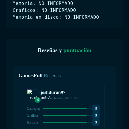
Memoria: NO INFORMADO
Gráficos: NO INFORMADO
Memoria en disco: NO INFORMADO
Reseñas y
puntuación
GamesFull
Reseñas
joshduran97
18 de Septiembre del 2025
4
5
Gameplay
9
Gamepla
Gráficos
9
Gráficos
Historia
9
Historia