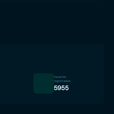
Usuarios
registrados
5955