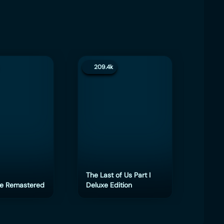
209.4k
200.
The Last of Us Part I
e Remastered
Deluxe Edition
eFoot