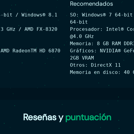
Recomendados
4-bit / Windows® 8.1
SO: Windows® 7 64-bit
64-bit
.3 GHz / AMD FX-8320
Procesador: Intel® Co
@4.0 GHz
Memoria: 8 GB RAM DDR
 AMD RadeonTM HD 6870
Gráficos: NVIDIA® GeF
2GB VRAM
Otros: DirectX 11
Memoria en disco: 40 
Reseñas y
puntuación