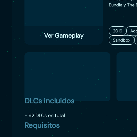
Bundle y The 
importante, s
mortífera regi
expansión de l
devastadoras,
2016
Acc
Ver Gameplay
podrás conduci
Sandbox
DLCs incluidos
- 62 DLCs en total
Requisitos