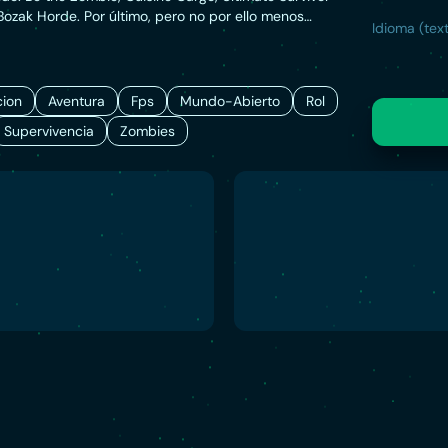
Bozak Horde. Por último, pero no por ello menos
Idioma (text
al de los muros de Harran y descubre una colosal y
ón en Dying Light: The Following, una inmensa
a historia con personajes misteriosos, armas
 misiones sorprendentes y vehículos todoterreno que
ion
Aventura
Fps
Mundo-Abierto
Rol
r y personalizar.
Supervivencia
Zombies