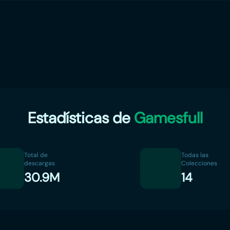
Estadísticas de
Gamesfull
Total de
Todas las
descargas
Colecciones
30.9M
14