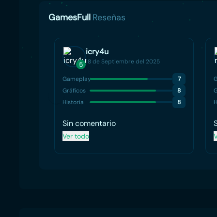
GamesFull
Reseñas
icry4u
18 de Septiembre del 2025
5
Gameplay
7
Gráficos
8
G
Historia
8
H
Sin comentario
Ver todo
V