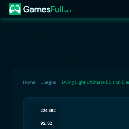
Games
Full
v4.0
Home
Juegos
Dying Light Ultimate Edition El
224.362
92.132