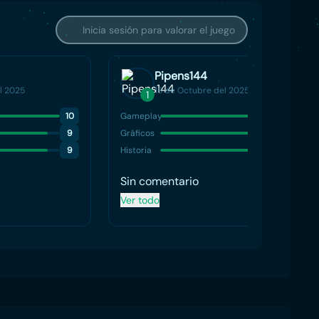
Inicia sesión para valorar el juego
Pipens144
l 2025
18 de Octubre del 2025
1
10
Gameplay
10
9
Gráficos
10
9
Historia
10
Sin comentario
Ver todo