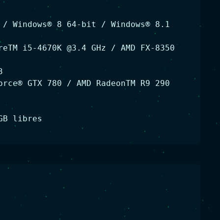
 / Windows® 8 64-bit / Windows® 8.1
reTM i5-4670K @3.4 GHz / AMD FX-8350
3
orce® GTX 780 / AMD RadeonTM R9 290
GB libres