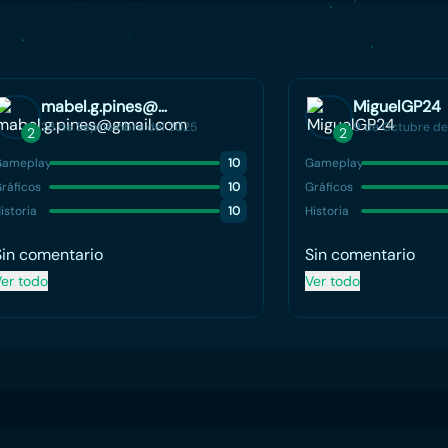
mabel.g.pines@gmail.com
MiguelGP24
28 de Septiembre del 2025
9 de Octubre de
2
2
Gameplay
10
Gameplay
ráficos
10
Gráficos
istoria
10
Historia
Sin comentario
Sin comentario
er todo
Ver todo