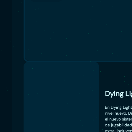
Dying Li
En Dying Light
nivel nuevo. D
el nuevo sist
de jugabilida
extra, incluyendo: Be 