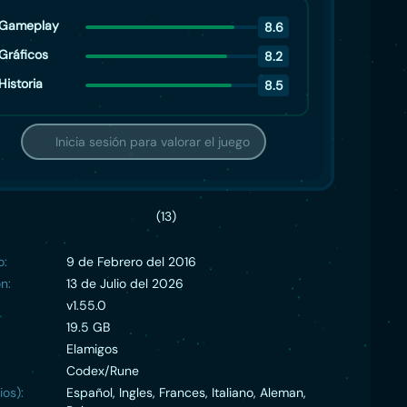
Gameplay
8.6
Gráficos
8.2
Historia
8.5
Inicia sesión para valorar el juego
(13)
o:
9 de Febrero del 2016
n:
13 de Julio del 2026
v1.55.0
19.5 GB
Elamigos
Codex/Rune
ios):
Español, Ingles, Frances, Italiano, Aleman,