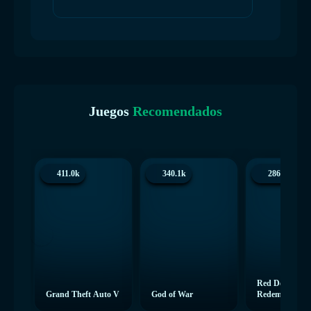
Juegos
Recomendados
411.0k
340.1k
286.4k
Red Dead
Grand Theft Auto V
God of War
Redemption 2