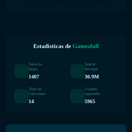
Estadísticas de
Gamesfull
Todos los
Total de
juegos
descargas
1407
30.9M
Todas las
Usuarios
Colecciones
registrados
14
5965