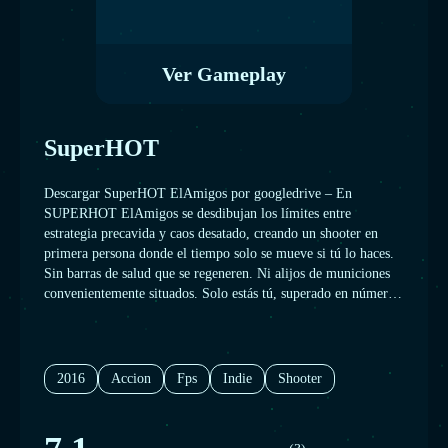
Ver Gameplay
SuperHOT
Descargar SuperHOT ElAmigos por googledrive – En
SUPERHOT ElAmigos se desdibujan los límites entre
estrategia precavida y caos desatado, creando un shooter en
primera persona donde el tiempo solo se mueve si tú lo haces.
Sin barras de salud que se regeneren. Ni alijos de municiones
convenientemente situados. Solo estás tú, superado en número
y armamento, aunque podrás recoger las armas de los enemigos
abatidos, disparando, dando tajos y maniobrando en medio de
un aluvión de balas a cámara lenta.
2016
Accion
Fps
Indie
Shooter