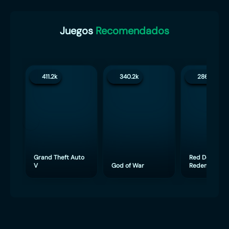
Juegos
Recomendados
411.2k
340.2k
286.4k
Grand Theft Auto
Red Dead
V
God of War
Redemption 