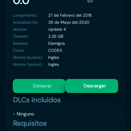
0.0
(0)
internacional al jugar en cualquiera de los modos
multijugador con hasta cuatro participantes en línea,
ya sea en la liga puzle o el estilo libre.
Lanzamiento:
27 de Febrero del 2018
Actualización:
28 de Mayo del 2020
Versión:
Update 4
Tamaño:
2.26 GB
Release:
Elamigos
Crack:
CODEX
Idioma (audios):
Ingles
Idioma (textos):
Ingles
Comprar
Descargar
DLCs incluidos
- Ninguno
Requisitos