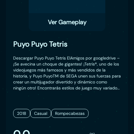
Ver Gameplay
Puyo Puyo Tetris
Descargar Puyo Puyo Tetris ElAmigos por googledrive –
¡Se avecina un choque de gigantes! ¡Tetris®, uno de los
videojuegos más famosos y más vendidos de la
historia, y Puyo PuyoTM de SEGA unen sus fuerzas para
crear un multijugador divertido y dinámico como
ningún otro! Encontrarás estilos de juego muy variados,
desde los modos aventura o desafío para un jugador
hasta la feroz competición de los modos arcade con
hasta cuatro jugadores. Desbloquea nuevos personajes
y escenarios en el modo aventura. También
2018
Casual
Rompecabezas
encontrarás voces, aspectos para puyos y tetriminos,
escenarios y mucho más en la tienda del juego. Hasta
puedes poner a prueba tu ingenio en el ámbito