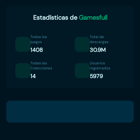
Estadísticas de
Gamesfull
Todos los
Total de
juegos
descargas
1408
30.9M
Todas las
Usuarios
Colecciones
registrados
14
5979