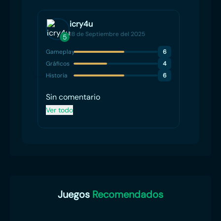
icry4u
18 de Septiembre del 2025
5
Gameplay
6
Gráficos
4
Historia
6
Sin comentario
Ver todo
Juegos
Recomendados