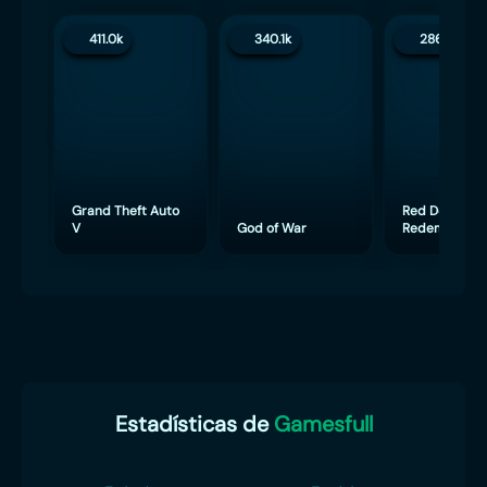
411.0k
340.1k
286.4k
Grand Theft Auto
Red Dead
V
God of War
Redemption 
Estadísticas de
Gamesfull