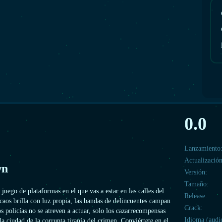
0.0
Lanzamiento
Actualización
wn
Versión:
Tamaño:
uego de plataformas en el que vas a estar en las calles del
Release:
caos brilla con luz propia, las bandas de delincuentes campan
Crack:
os policías no se atreven a actuar, solo los cazarrecompensas
Idioma (audi
la ciudad de la corrupta tiranía del crimen. Conviértete en el