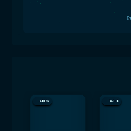
Pu
410.9k
340.1k