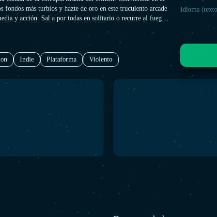
os fondos más turbios y hazte de oro en este truculento arcade
Idioma (texto
edia y acción. Sal a por todas en solitario o recurre al fuego
a asediar al enemigo mientras corres, saltas y te proteges en
uturo donde el caos es el rey. No importa que tu colega esté en
ión que tú o en el extremo opuesto del planeta: liadla parda
on el modo cooperativo o Steam Remote Play.
ion
Indie
Plataforma
Violento