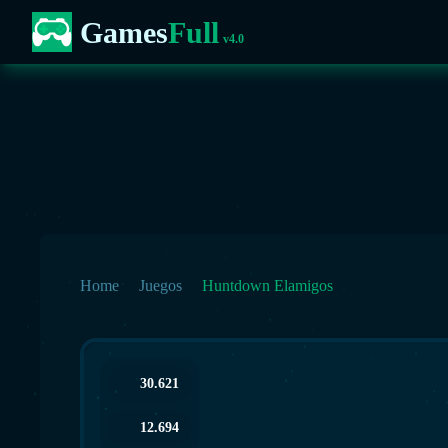
Games
Full
v4.0
Home
Juegos
Huntdown Elamigos
30.621
12.694