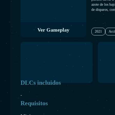
azote de los baj
de disparos, com
de cobertura par
las calles del f
la misma habitac
Ver Gameplay
desde el sofá c
2021
Acc
DLCs incluidos
-
Requisitos