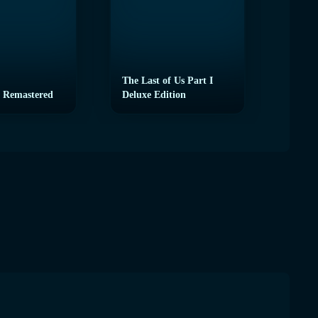
The Last of Us Part I
 Remastered
Deluxe Edition
eFoot