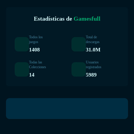
Estadísticas de
Gamesfull
Todos los
Total de
juegos
descargas
1408
31.0M
Todas las
Usuarios
Colecciones
registrados
14
5989