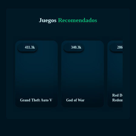
Juegos
Recomendados
411.3k
340.3k
286.5k
Red Dead
Grand Theft Auto V
God of War
Redemption 2