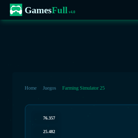
Games
Full
v4.0
Home
Juegos
Farming Simulator 25
76.357
25.482