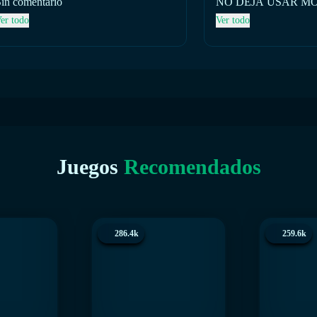
in comentario
NO DEJA USAR M
er todo
Ver todo
Juegos
Recomendados
286.4k
259.6k