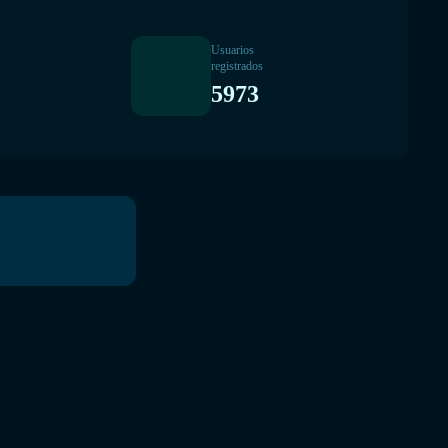
Usuarios
registrados
5973