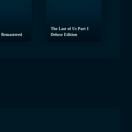
The Last of Us Part I
 Remastered
Deluxe Edition
eFoot