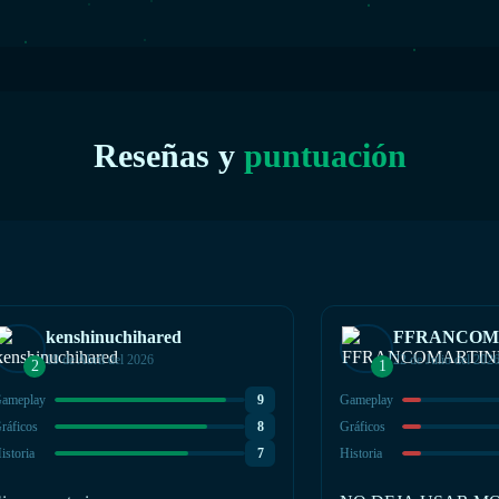
Reseñas y
puntuación
kenshinuchihared
19 de Abril del 2026
22 de Julio del 202
2
1
ameplay
9
Gameplay
ráficos
8
Gráficos
istoria
7
Historia