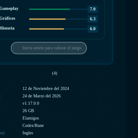
Gameplay
7.0
Gráficos
6.3
Historia
6.0
Inicia sesión para valorar el juego
(4)
:
12 de Noviembre del 2024
:
24 de Marzo del 2026
v1.17.0.0
26 GB
Elamigos
Codex/Rune
os):
Ingles