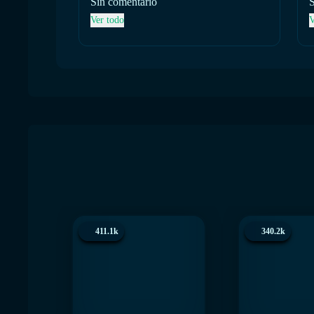
Sin comentario
S
Ver todo
V
411.1k
340.2k