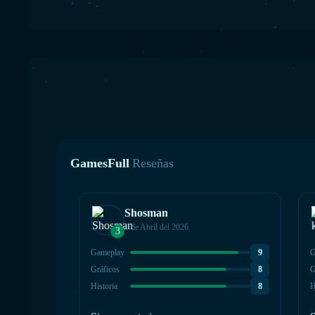
GamesFull
Reseñas
Shosman
1 de Abril del 2026
3
Gameplay
9
G
Gráficos
8
G
Historia
8
H