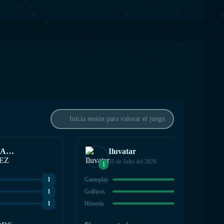
Inicia sesión para valorar el juego
FFRANCOMARTINEZ
Iluvatar
6
31 de Julio del 2026
1
1
Gameplay
9
1
Gráficos
8
1
Historia
8