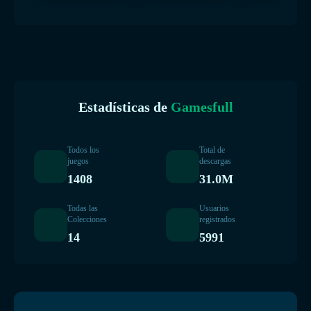
Estadísticas de
Gamesfull
Todos los
Total de
juegos
descargas
1408
31.0M
Todas las
Usuarios
Colecciones
registrados
14
5991