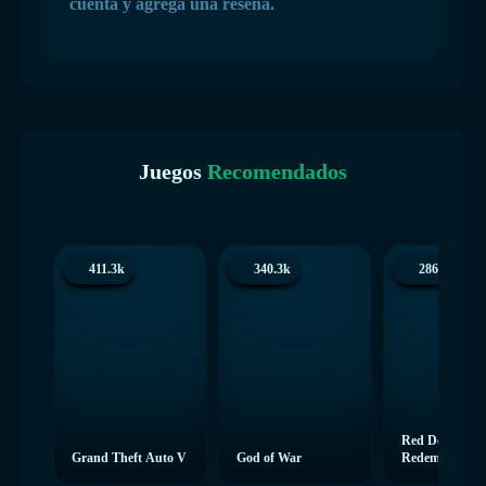
cuenta y agrega una reseña.
Juegos
Recomendados
411.3k
340.3k
286.5k
Red Dead
Grand Theft Auto V
God of War
Redemption 2