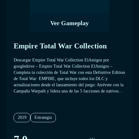
Ver Gameplay
Empire Total War Collection
Descargar Empire Total War Collection ElAmigos por
googledrive – Empire Total War Collection ElAmigos –
Completa tu colección de Total War con esta Definitive Edition
de Total War: EMPIRE, que incluye todos los DLC y
actualizaciones desde el lanzamiento del juego: Atrévete con la
Campaña Warpath y lidera una de las 5 facciones de nativos
americanos en una guerra épica para defender tus tierras y
expulsar a los invasores. Forma tus ejércitos con los packs de
Unidades de élite de Oriente, Unidades de élite de Occidente,
Unidades de élite de América y Unidades de fuerzas especiales
2019
Estrategia
y contenido adicional, que en total