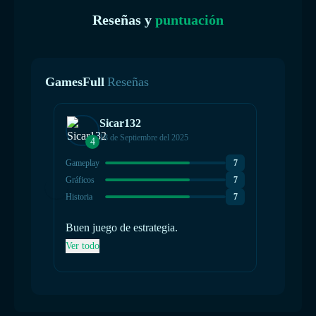
Reseñas y
puntuación
GamesFull
Reseñas
Sicar132
18 de Septiembre del 2025
4
Gameplay
7
Gráficos
7
Historia
7
Buen juego de estrategia.
Ver todo