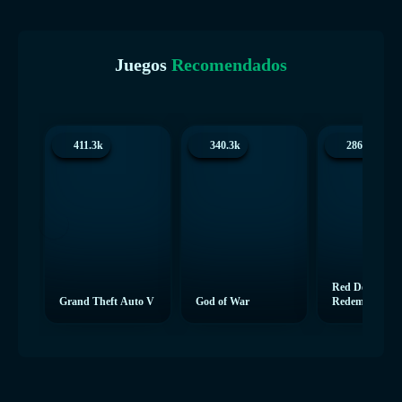
Juegos
Recomendados
411.3k
340.3k
286.5k
Red Dead
Grand Theft Auto V
God of War
Redemption 2