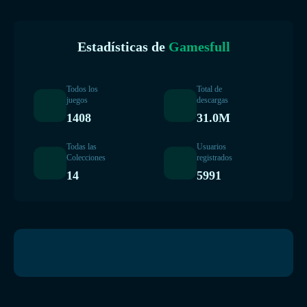
Estadísticas de
Gamesfull
Todos los
Total de
juegos
descargas
1408
31.0M
Todas las
Usuarios
Colecciones
registrados
14
5991