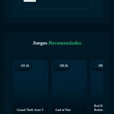
Juegos
Recomendados
411.1k
340.2k
286.4k
Red Dead
Grand Theft Auto V
God of War
Redemption 2