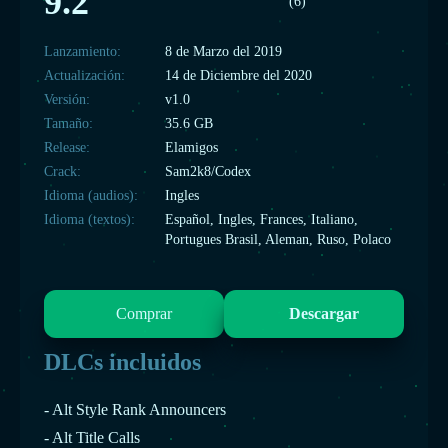
9.2
(6)
Lanzamiento:
8 de Marzo del 2019
Actualización:
14 de Diciembre del 2020
Versión:
v1.0
Tamaño:
35.6 GB
Release:
Elamigos
Crack:
Sam2k8/Codex
Idioma (audios):
Ingles
Idioma (textos):
Español, Ingles, Frances, Italiano,
Portugues Brasil, Aleman, Ruso, Polaco
Comprar
Descargar
DLCs incluidos
- Alt Style Rank Announcers
- Alt Title Calls