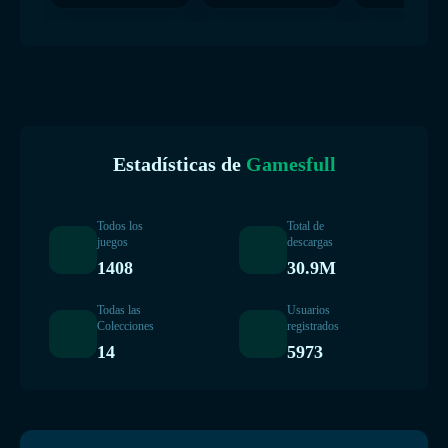
Estadísticas de
Gamesfull
Todos los
Total de
juegos
descargas
1408
30.9M
Todas las
Usuarios
Colecciones
registrados
14
5973