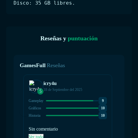
Disco: 35 GB libres.
Reseñas y
puntuación
GamesFull
Reseñas
icry4u
18 de Septiembre del 2025
5
4
Gameplay
9
Gamepla
Gráficos
10
Gráficos
Historia
10
Historia
Sin comentario
Sin co
Ver todo
Ver tod