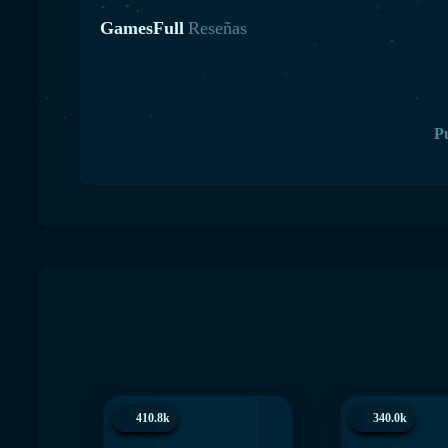
GamesFull
Reseñas
Pu
410.8k
340.0k