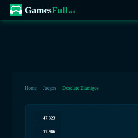
Games
Full
v4.0
Home
Juegos
Desolate Elamigos
47.323
17.966