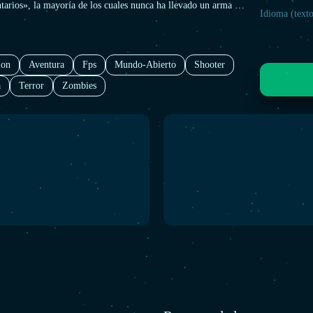
tarios», la mayoría de los cuales nunca ha llevado un arma en
Idioma (texto
dos a Granichny. Su misión es investigar las actividades
la isla, reunir información y llevar a cabo tareas peligrosas,
ando corregir los errores del pasado. Ninguno de ellos está
o que se avecina.
ion
Aventura
Fps
Mundo-Abierto
Shooter
a
Terror
Zombies