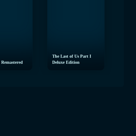
The Last of Us Part I
 Remastered
Deluxe Edition
eFoot