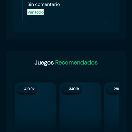
Sin comentario
Ver todo
Juegos
Recomendados
410.9k
340.1k
286.3k