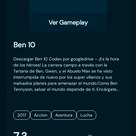
Ver Gameplay
Ben 10
Descargar Ben 10 Codex por googledrive – ¡Es la hora
de los héroes! La carrera campo a través con la
Tartana de Ben, Gwen, y el Abuelo Max se ha visto
interrumpida de nuevo por los super villanos y sus
malvados planes para amenazar el mundo.Como Ben
Tennyson, salvar el mundo depende de ti. Encárgate
de algunos de los más infames enemigos de Ben como
Zombozo, la Abeja Reina, y los Monstruos del Tiempo.
Desbloquea las diez increíbles formas alienígenas de
Ben y transfórmate en cada una de ellas. Usa cada uno
2017
Accion
Aventura
Lucha
de sus poderosos movimientos de combate,
incluyendo los Ataques Ultimate, y tumba a tus
enemigos con ayuda de combos devastadores.