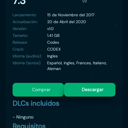
7.3
(1)
Resuelve los acertijos gracias a las habilidades únicas
de cada alienígena, y así desvelarás las nuevas y
apasionantes historias de cada uno de los tres
Lanzamiento:
15 de Noviembre del 2017
episodios inéditos listos para jugar.
Actualización:
20 de Abril del 2020
Versión:
v1.0
Tamaño:
1.41 GB
Release:
Codex
Crack:
CODEX
Idioma (audios):
Ingles
Idioma (textos):
Español, Ingles, Frances, Italiano,
Aleman
Comprar
Descargar
DLCs incluidos
- Ninguno
Requisitos