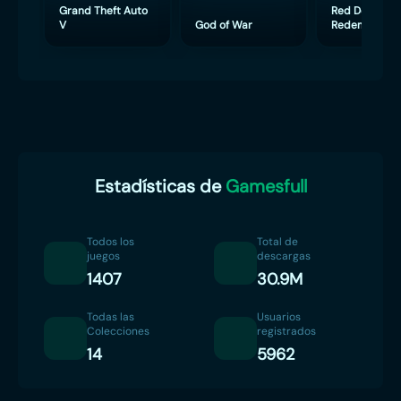
Grand Theft Auto
Red Dead
V
God of War
Redemption 
Estadísticas de
Gamesfull
Todos los
Total de
juegos
descargas
1407
30.9M
Todas las
Usuarios
Colecciones
registrados
14
5962