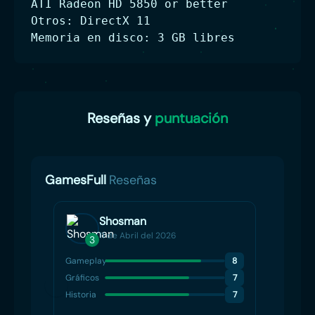
ATI Radeon HD 5850 or better
Otros: DirectX 11
Memoria en disco: 3 GB libres
Reseñas y
puntuación
GamesFull
Reseñas
Shosman
11 de Abril del 2026
3
Gameplay
8
Gráficos
7
Historia
7