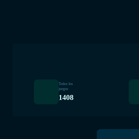
Todos los
juegos
1408