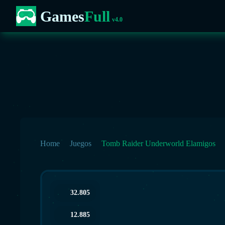
Games
Full
v4.0
Home
Juegos
Tomb Raider Underworld Elamigos
32.805
12.885