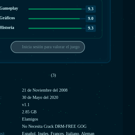
Gameplay
9.3
Gráficos
9.0
Historia
9.3
Inicia sesión para valorar el juego
(3)
:
21 de Noviembre del 2008
:
30 de Mayo del 2020
v1.1
2.85 GB
Elamigos
No Necesita Crack DRM-FREE GOG
os):
Español, Ingles, Frances, Italiano, Aleman