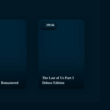
209.6k
200.
The Last of Us Part I
 Remastered
Deluxe Edition
eFoot