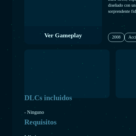
diseñado con un 
sorprendente fid
como la vida mi
Ver Gameplay
2008
Acc
DLCs incluidos
- Ninguno
Requisitos