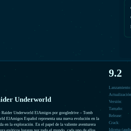
9.2
Lanzamiento
Actualización
ider Underworld
Versión:
Tamaño:
 Raider Underworld ElAmigos por googledrive – Tomb
Release:
ld ElAmigos Español representa una nueva evolución en la
Crack:
da en la exploración. En el papel de la valiente aventurera
Idioma (audi
ora exóticos lugares por todo el mundo, cada uno de ellos