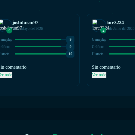
joshduran97
lore3224
15 de Mayo del 2026
4 de Junio del 2026
4
2
ameplay
9
Gameplay
ráficos
9
Gráficos
istoria
10
Historia
in comentario
Sin comentario
er todo
Ver todo