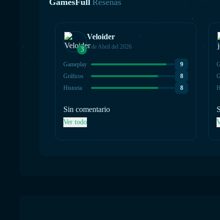
GamesFull
Reseñas
Veloider
4 de Abril del 2026
3
Gameplay
9
G
Gráficos
8
G
Historia
8
H
Sin comentario
S
Ver todo
V