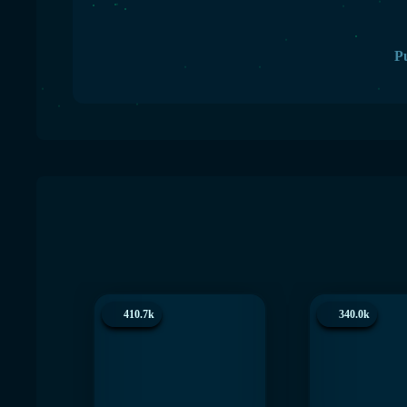
Pu
410.7k
340.0k