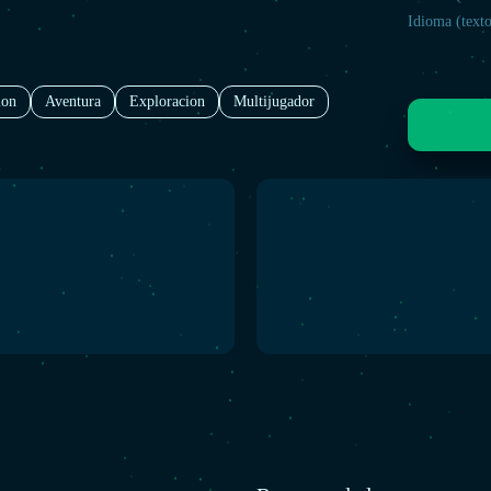
Idioma (texto
ion
Aventura
Exploracion
Multijugador