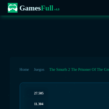
Games
Full
v4.0
Home
Juegos
The Smurfs 2 The Prisoner Of The Gr
27.505
11.304