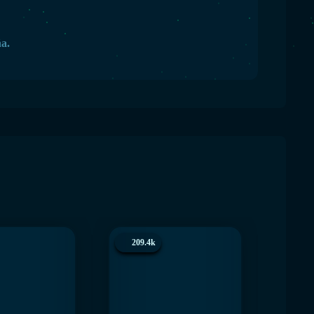
ña.
209.4k
200.