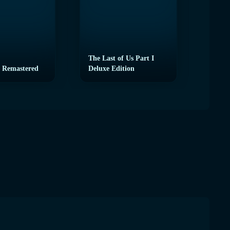
The Last of Us Part I
 Remastered
Deluxe Edition
eFoot