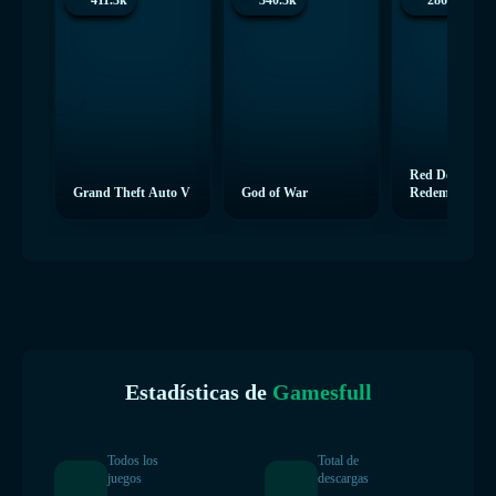
411.3k
340.3k
286.5k
Red Dead
Grand Theft Auto V
God of War
Redemption 2
Estadísticas de
Gamesfull
Todos los
Total de
juegos
descargas