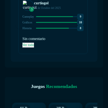
curtiogol
25 de Octubre del 2025
3
2
Gameplay
9
Gamepla
Gráficos
10
Gráficos
Historia
8
Historia
Sin comentario
No 
Ver todo
Ver tod
Juegos
Recomendados