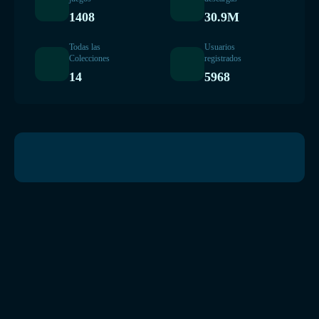
1408
30.9M
Todas las
Usuarios
Colecciones
registrados
14
5968