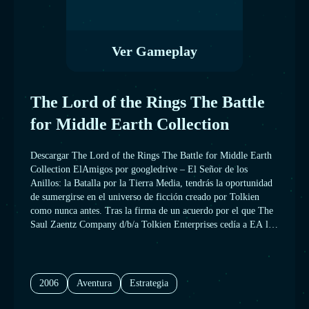
Ver Gameplay
The Lord of the Rings The Battle
for Middle Earth Collection
Descargar The Lord of the Rings The Battle for Middle Earth
Collection ElAmigos por googledrive – El Señor de los
Anillos: la Batalla por la Tierra Media, tendrás la oportunidad
de sumergirse en el universo de ficción creado por Tolkien
como nunca antes. Tras la firma de un acuerdo por el que The
Saul Zaentz Company d/b/a Tolkien Enterprises cedía a EA los
derechos para desarrollar juegos inspirados en las novelas sólo
los tenía sobre las películas, El Señor de los Anillos: la batalla
por la Tierra Media II se adentra en territorios jamás
explorados por EA hasta la fecha.
2006
Aventura
Estrategia