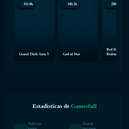
411.0k
340.1k
286.4k
Red Dead
Grand Theft Auto V
God of War
Redemption 2
Estadísticas de
Gamesfull
Todos los
Total de
juegos
descargas