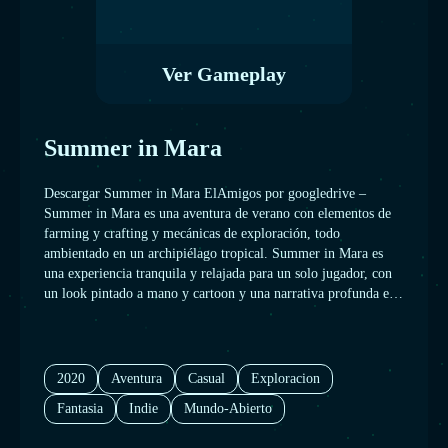
Ver Gameplay
Summer in Mara
Descargar Summer in Mara ElAmigos por googledrive –
Summer in Mara es una aventura de verano con elementos de
farming y crafting y mecánicas de exploración, todo
ambientado en un archipiélago tropical. Summer in Mara es
una experiencia tranquila y relajada para un solo jugador, con
un look pintado a mano y cartoon y una narrativa profunda e
inmersiva. Serás Koa, una pequeña aventurera que quiere
explorar el océano que la rodea. En Summer in Mara, tendrás
que cuidar de tu propia isla, cultivar y cosechar tus cultivos,
crear nuevas herramientas, construir nuevas estructuras y
2020
Aventura
Casual
Exploracion
navegar con tu bote para descubrir nuevas islas y conocer a
Fantasia
Indie
Mundo-Abierto
nuevos personajes.