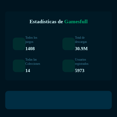
Estadísticas de
Gamesfull
Todos los
Total de
juegos
descargas
1408
30.9M
Todas las
Usuarios
Colecciones
registrados
14
5973