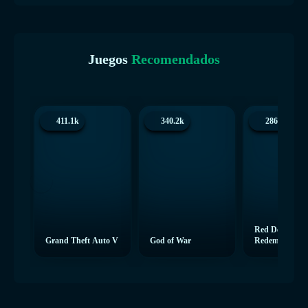
Juegos
Recomendados
411.1k
340.2k
286.4k
Red Dead
Grand Theft Auto V
God of War
Redemption 2