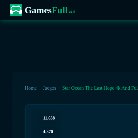
Games
Full
v4.0
Home
Juegos
Star Ocean The Last Hope 4k And Ful
11.638
4.370