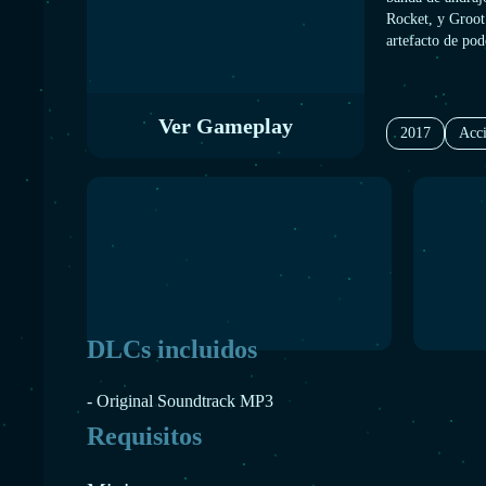
Rocket, y Groot.
artefacto de pod
razón para desea
último de su esp
manos.
Ver Gameplay
2017
Acc
DLCs incluidos
- Original Soundtrack MP3
Requisitos