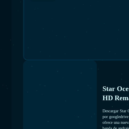
Star Oce
HD Rema
Descargar Star
por googledrive 
ofrece una nueva
banda de andraj