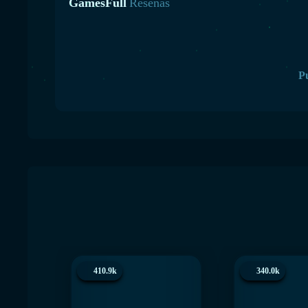
GamesFull
Reseñas
Pu
410.9k
340.0k