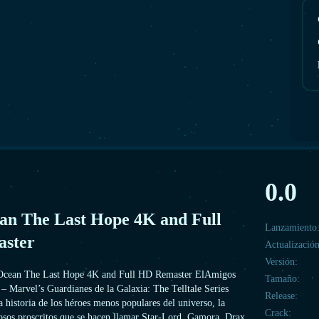
0.0
an The Last Hope 4K and Full
Lanzamiento
ster
Actualización
Versión:
 Ocean The Last Hope 4K and Full HD Remaster ElAmigos
Tamaño:
– Marvel’s Guardianes de la Galaxia: The Telltale Series
Release:
 historia de los héroes menos populares del universo, la
Crack:
osos proscritos que se hacen llamar Star-Lord, Gamora, Drax,