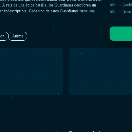
Idioma (audi
 A raíz de una épica batalla, los Guardianes descubren un
er indescriptible. Cada uno de estos Guardianes tiene una
Idioma (texto
r esta reliquia, al igual que un enemigo despiadado que es el
ecie, y que no se detendrá ante nada para arrancarlo de sus
ion
Anime