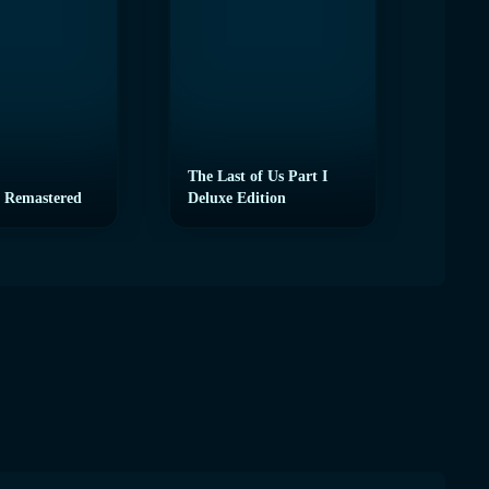
The Last of Us Part I
 Remastered
Deluxe Edition
eFoot