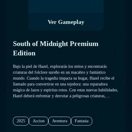
Ver Gameplay
South of Midnight Premium
Edition
Bajo la piel de Hazel, explorarás los mitos y encontrarás
criaturas del folclore sureño en un macabro y fantástico
mundo. Cuando la tragedia impacta su hogar, Hazel recibe el
llamado para convertirse en una tejedora: una reparadora
mágica de lazos y espíritus rotos. Con estas nuevas habilidades,
Hazel deberá enfrentar y derrotar a peligrosas criaturas,
desenredar las redes del pasado compartido de su propia familia
y, si tiene suerte, encontrarse en un lugar que se sienta como su
hogar.
2025
Accion
Aventura
Fantasia