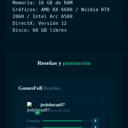
Memoria: 16 GB de RAM
Gráficos: AMD RX 6600 / Nvidia RTX
2060 / Intel Arc A580
DirectX: Versión 12
Disco: 60 GB libres
Reseñas y
puntuación
GamesFull
Reseñas
joshduran97
20 de Marzo del 2026
4
4
Gameplay
8
Gamepla
Gráficos
8
Gráficos