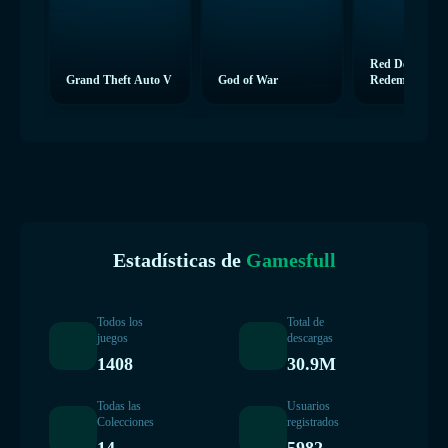
Red Dead
Grand Theft Auto V
God of War
Redemption 2
Estadísticas de
Gamesfull
Todos los
Total de
juegos
descargas
1408
30.9M
Todas las
Usuarios
Colecciones
registrados