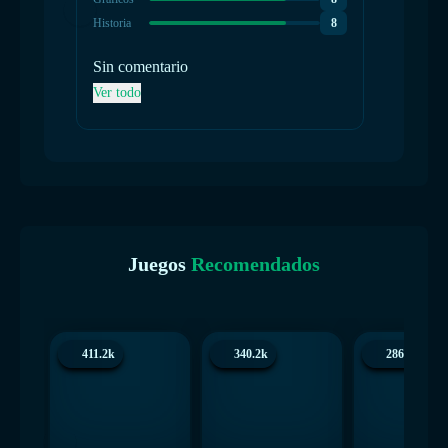
Historia
8
Historia
Sin comentario
Aburr
Ver todo
Ver tod
Juegos
Recomendados
411.2k
340.2k
286.5k