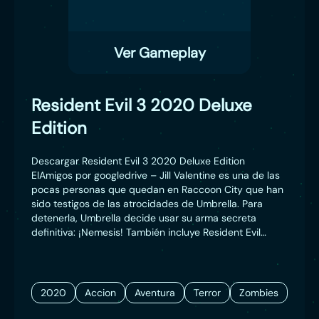
Ver Gameplay
Resident Evil 3 2020 Deluxe
Edition
Descargar Resident Evil 3 2020 Deluxe Edition
ElAmigos por googledrive – Jill Valentine es una de las
pocas personas que quedan en Raccoon City que han
sido testigos de las atrocidades de Umbrella. Para
detenerla, Umbrella decide usar su arma secreta
definitiva: ¡Nemesis! También incluye Resident Evil
Resistance, un nuevo modo multijugador online 1 contra
4 ambientado en el universo de Resident Evil, donde 4
supervivientes se enfrentarán al siniestro Cerebro.
2020
Accion
Aventura
Terror
Zombies