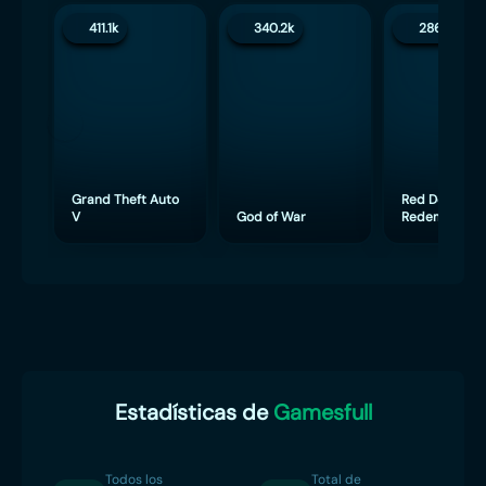
411.1k
340.2k
286.4k
Grand Theft Auto
Red Dead
V
God of War
Redemption 
Estadísticas de
Gamesfull
Todos los
Total de