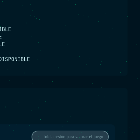
IBLE
E
LE
DISPONIBLE
Inicia sesión para valorar el juego