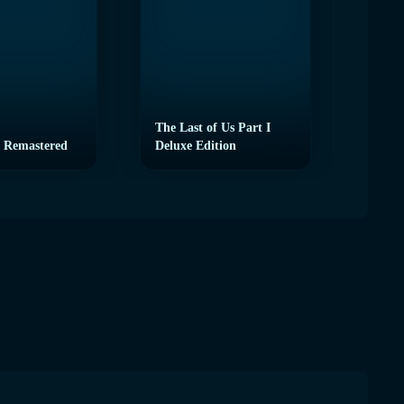
The Last of Us Part I
 Remastered
Deluxe Edition
eFoot