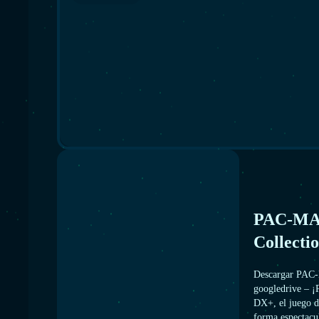
PAC-MAN
Collecti
Descargar PAC-
googledrive – 
DX+, el juego d
forma espectacu