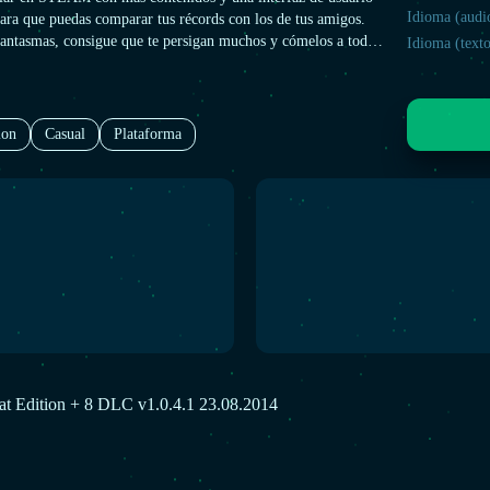
Idioma (audi
ara que puedas comparar tus récords con los de tus amigos.
 fantasmas, consigue que te persigan muchos y cómelos a toda
Idioma (texto
conseguir la mejor puntuación. ¡Y no olvides emplear tus
 escapar o tendrás que usar las bombas!
ion
Casual
Plataforma
t Edition + 8 DLC v1.0.4.1 23.08.2014