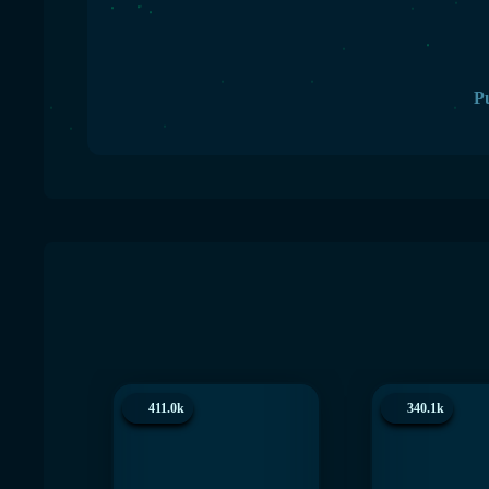
Pu
411.0k
340.1k