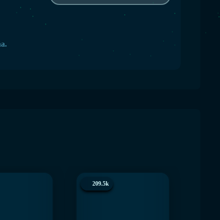
ña.
209.5k
200.