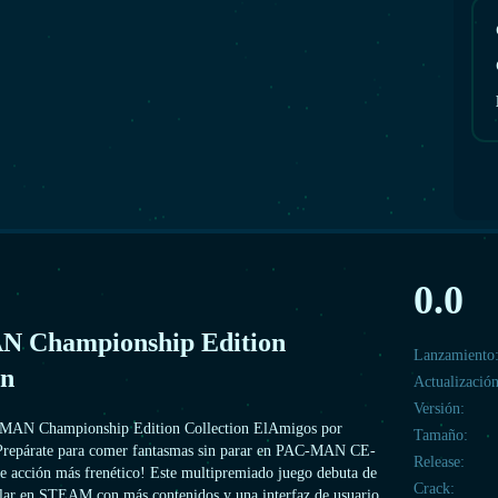
0.0
 Championship Edition
Lanzamiento
on
Actualización
Versión:
MAN Championship Edition Collection ElAmigos por
Tamaño:
¡Prepárate para comer fantasmas sin parar en PAC-MAN CE-
Release:
e acción más frenético! Este multipremiado juego debuta de
Crack:
lar en STEAM con más contenidos y una interfaz de usuario