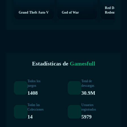
Red Dead
Grand Theft Auto V
God of War
Redemption 2
Estadísticas de
Gamesfull
Todos los
Total de
juegos
descargas
1408
30.9M
Todas las
Usuarios
Colecciones
registrados
14
5979