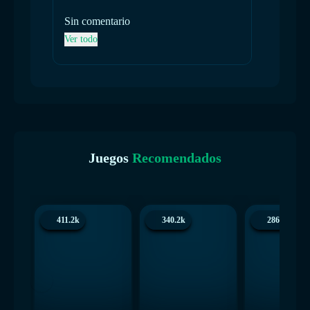
Sin comentario
Sin co
Ver todo
Ver tod
Juegos
Recomendados
411.2k
340.2k
286.4k