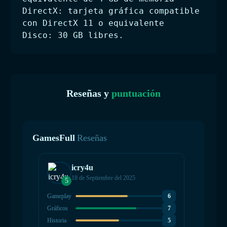
DirectX: tarjeta gráfica compatible
con DirectX 11 o equivalente
Disco: 30 GB libres.
Reseñas y
puntuación
GamesFull
Reseñas
icry4u
18 de Septiembre del 2025
5
2
Gameplay
6
Gamepla
Gráficos
7
Gráficos
Historia
5
Historia