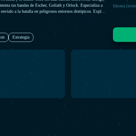
menta tus bandas de Escher, Goliath y Orlock. Especializa a
Idioma (texto
nvíalo a la batalla en peligrosos entornos distópicos. Explota
iroteos tácticos: sube a pasos elevados, pon trampas y tiende
s enemigos para llevarlos a un cuerpo a cuerpo sangriento.
ion
Estrategia