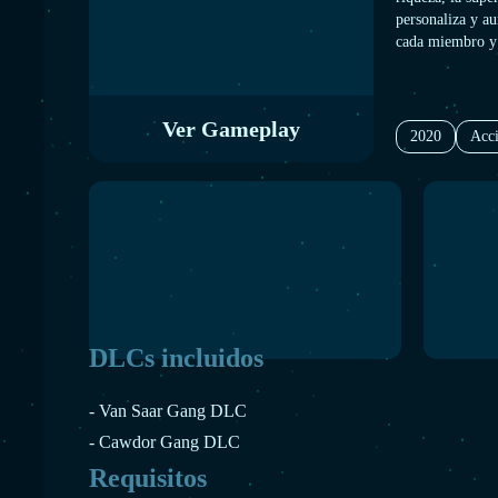
personaliza y au
cada miembro y e
el terreno con t
emboscadas a lo
Ver Gameplay
2020
Acc
DLCs incluidos
- Van Saar Gang DLC
- Cawdor Gang DLC
Requisitos