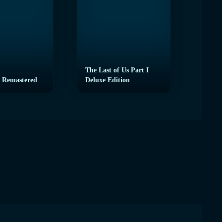
The Last of Us Part I
 Remastered
Deluxe Edition
eFoot