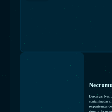
Necromu
Descargar Necr
contaminadas ci
serpenteantes de
riqueza, la supe