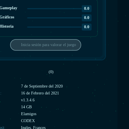
Gameplay
0.0
Gráficos
0.0
Historia
0.0
Inicia sesión para valorar el juego
(0)
:
7 de Septiembre del 2020
:
16 de Febrero del 2021
v1.3.4.6
14 GB
Elamigos
CODEX
os):
Ingles, Frances