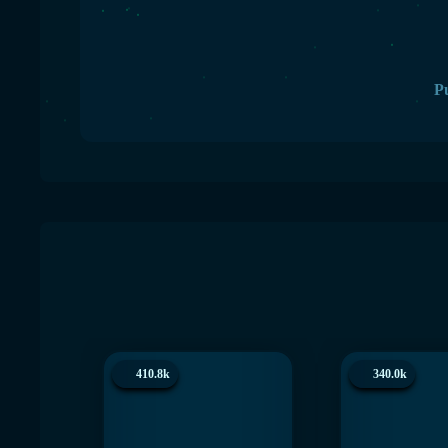
Pu
410.8k
340.0k