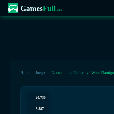
Games
Full
v4.0
Home
Juegos
Necromunda Underhive Wars Elamigo
20.730
8.387