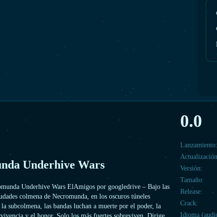
0.0
Lanzamiento
Actualización
nda Underhive Wars
Versión:
Tamaño:
omunda Underhive Wars ElAmigos por googledrive – Bajo las
Release:
udades colmena de Necromunda, en los oscuros túneles
Crack:
 la subcolmena, las bandas luchan a muerte por el poder, la
Idioma (audi
rvivencia y el honor. Solo los más fuertes sobreviven. Dirige,