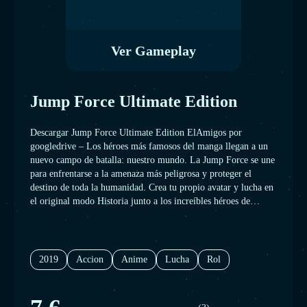
Ver Gameplay
Jump Force Ultimate Edition
Descargar Jump Force Ultimate Edition ElAmigos por
googledrive – Los héroes más famosos del manga llegan a un
nuevo campo de batalla: nuestro mundo. La Jump Force se une
para enfrentarse a la amenaza más peligrosa y proteger el
destino de toda la humanidad. Crea tu propio avatar y lucha en
el original modo Historia junto a los increíbles héroes de
DRAGON BALL Z, ONE PIECE, NARUTO, BLEACH,
HUNTER X HUNTER, YU-GI-OH!, YU YU HAKUSHO,
SAINT SEIYA y muchos más.
2019
Accion
Anime
Lucha
Rol