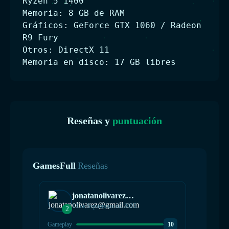
Ryzen 5 1400
Memoria: 8 GB de RAM
Gráficos: GeForce GTX 1060 / Radeon
R9 Fury
Otros: DirectX 11
Memoria en disco: 17 GB libres
Reseñas y
puntuación
GamesFull
Reseñas
jonatanolivarez@gmail.com
18 de Septiembre del 2025
2
1
Gameplay
10
Gamepla