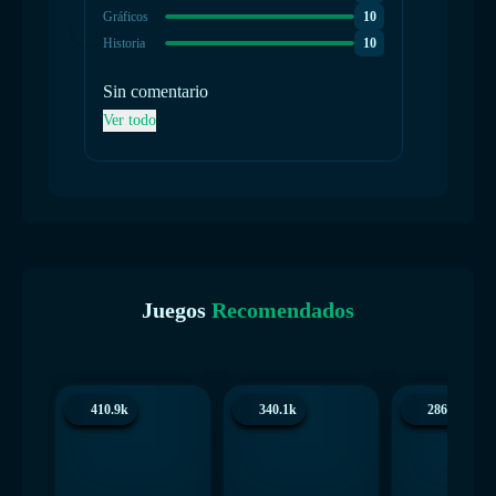
Gráficos
10
Gráficos
Historia
10
Historia
Sin comentario
Sin co
Ver todo
Ver tod
Juegos
Recomendados
410.9k
340.1k
286.3k