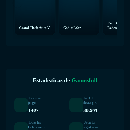
Red Dead
Grand Theft Auto V
God of War
Redemption 2
Estadísticas de
Gamesfull
Todos los
Total de
juegos
descargas
1407
30.9M
Todas las
Usuarios
Colecciones
registrados