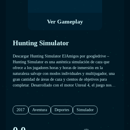
Ver Gameplay
Hunting Simulator
Descargar Hunting Simulator ElAmigos por googledrive –
Hunting Simulator es una auténtica simulación de caza que
ofrece a los jugadores horas y horas de inmersión en la
naturaleza salvaje con modos individuales y multijugador, una
gran cantidad de áreas de caza y cientos de objetivos para
completar. Desarrollado con el motor Unreal 4, el juego nos
lleva a algunas de las regiones de caza más conocidas, como las
montañas de Colorado, los bosques de roble de Francia y las
llanuras nevadas de Alaska. Cada zona de caza está poblada por
animales magníficamente modelados y animados con
2017
Aventura
Deportes
Simulador
comportamientos de IA realistas.