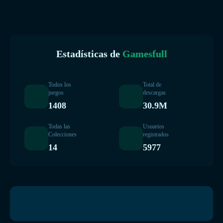
Estadísticas de
Gamesfull
Todos los
Total de
juegos
descargas
1408
30.9M
Todas las
Usuarios
Colecciones
registrados
14
5977