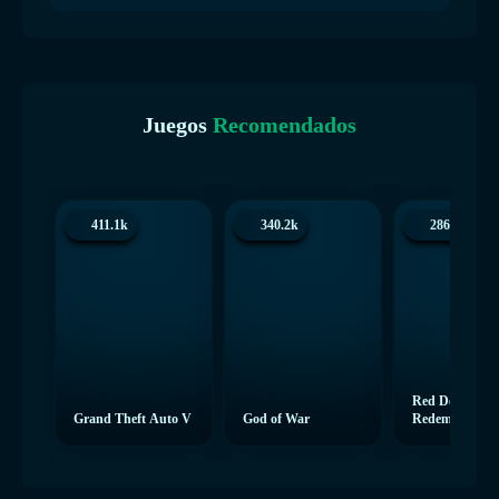
Juegos
Recomendados
411.1k
340.2k
286.4k
Red Dead
Grand Theft Auto V
God of War
Redemption 2