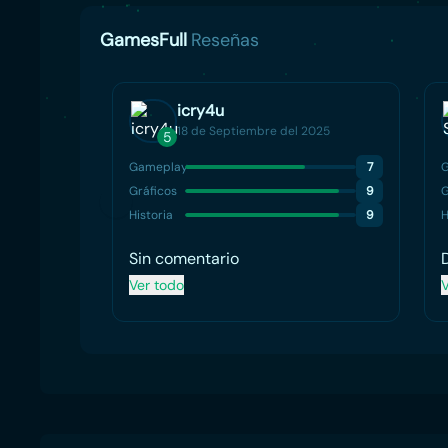
GamesFull
Reseñas
icry4u
18 de Septiembre del 2025
5
Gameplay
7
Gráficos
9
G
Historia
9
H
Sin comentario
Ver todo
V