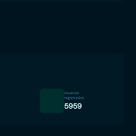
Usuarios
registrados
5959