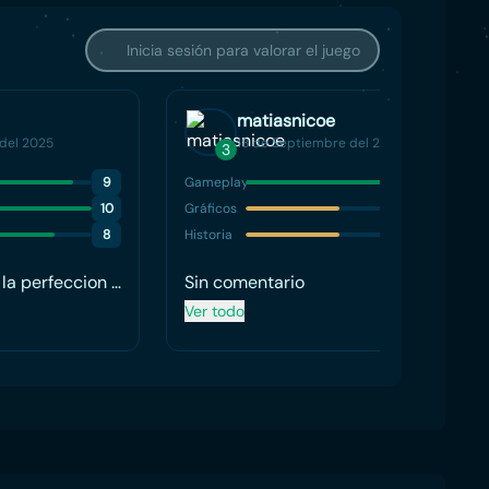
Inicia sesión para valorar el juego
matiasnicoe
del 2025
18 de Septiembre del 2025
3
9
Gameplay
8
10
Gráficos
5
8
Historia
5
 la perfeccion y
Sin comentario
uy
Ver todo
larlo.