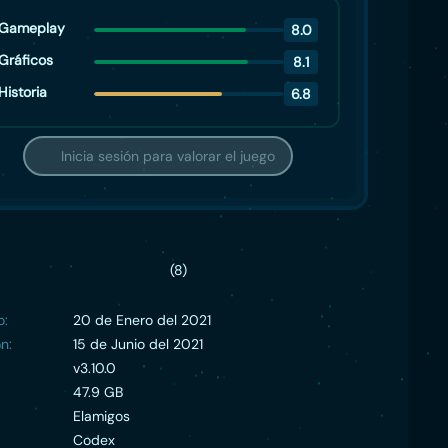
Gameplay
8.0
Gráficos
8.1
Historia
6.8
Inicia sesión para valorar el juego
(8)
o:
20 de Enero del 2021
n:
15 de Junio del 2021
v3.10.0
47.9 GB
Elamigos
Codex