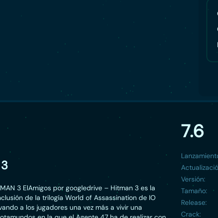
7.6
Lanzamient
 3
Actualizació
Versión:
MAN 3 ElAmigos por googledrive – Hitman 3 es la
Tamaño:
lusión de la trilogía World of Assassination de IO
Release:
levando a los jugadores una vez más a vivir una
Crack:
rotamundos en la que el Agente 47 ha de realizar con