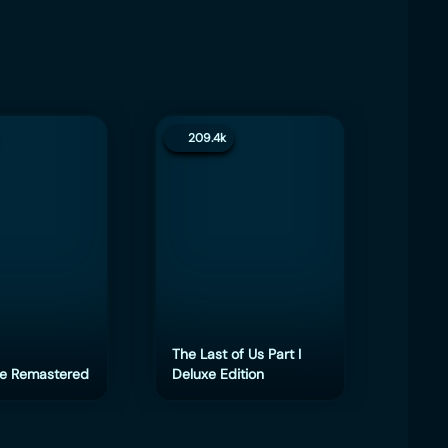
209.4k
200.
The Last of Us Part I
e Remastered
Deluxe Edition
eFoot