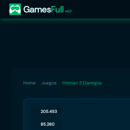
Games
Full
v4.0
Home
Juegos
Hitman 3 Elamigos
205.453
85.260