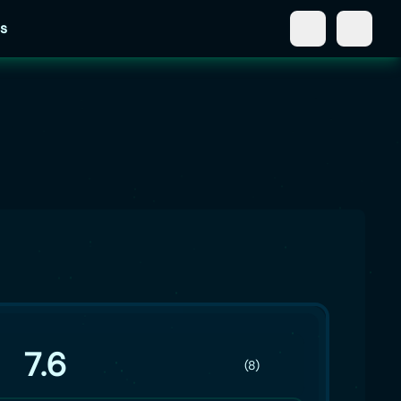
s
7.6
(8)