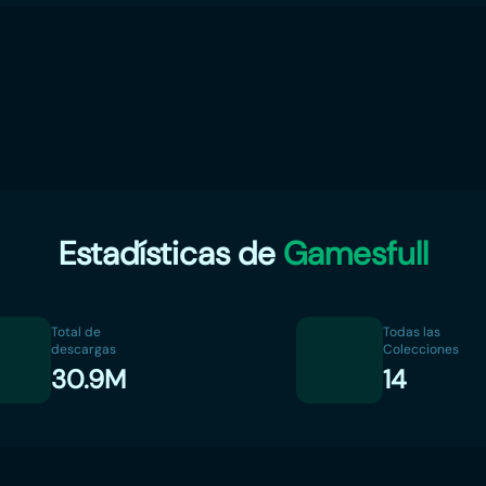
Estadísticas de
Gamesfull
Total de
Todas las
descargas
Colecciones
30.9M
14