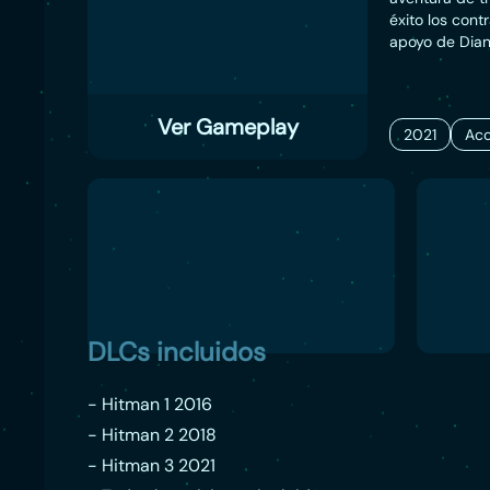
éxito los cont
apoyo de Dian
unir fuerzas 
para cumplir s
el desenlace d
Ver Gameplay
jugador visita
2021
Acc
emírato árabe
mansión Thornb
historias de A
recreados con 
creativas opo
por la rejugab
DLCs incluidos
- Hitman 1 2016
- Hitman 2 2018
- Hitman 3 2021